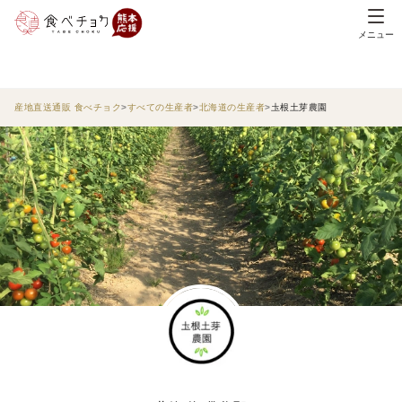
メニュー
産地直送通販 食べチョク
すべての生産者
北海道の生産者
圡根土芽農園