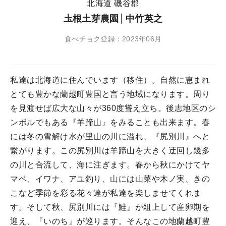
北海道 磯谷郡
圡根土芽農園
中竹英之
食べチョク登録：2023年06月
私達は北海道に住んでいます（移住）。自然に恵まれ
とても豊かな蘭越町豊国と言う地域になります。周り
を見渡せば広大な山々が360度聳え立ち。後志地区のシ
ンボルでもある『羊蹄山』をみることも出来ます。春
には冬の雪解け水が里山の川に溢れ、『尻別川』へと
繋がります。この尻別川は羊蹄山を大きく迂回し幾多
の川と合流して、海に注ぎます。春から秋にかけてヤ
マベ、イワナ、アユ釣り、山には山菜や木ノ実、きの
こなど季節を彩る花々達が私達を楽しませてくれま
す。そして秋、尻別川には『鮭』が俎上して産卵期を
迎え、『いのち』が巡ります。そんなこの地蘭越町豊