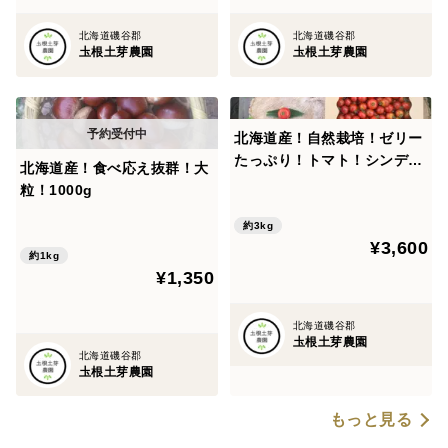
北海道磯谷郡
北海道磯谷郡
圡根土芽農園
圡根土芽農園
北海道産！自然栽培！ゼリー
たっぷり！トマト！シンディ
北海道産！食べ応え抜群！大
ースイート！３kg
粒！1000g
約3kg
¥3,600
約1kg
¥1,350
北海道磯谷郡
圡根土芽農園
北海道磯谷郡
圡根土芽農園
もっと見る