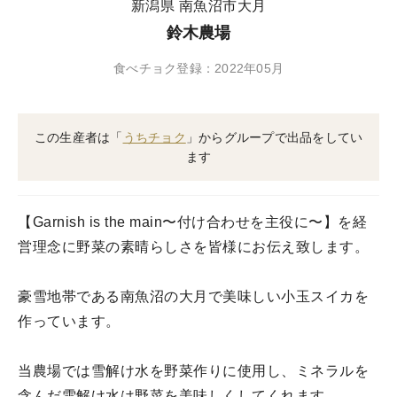
新潟県 南魚沼市大月
鈴木農場
食べチョク登録：2022年05月
この生産者は「
うちチョク
」からグループで出品をしてい
ます
【Garnish is the main〜付け合わせを主役に〜】を経
営理念に野菜の素晴らしさを皆様にお伝え致します。
豪雪地帯である南魚沼の大月で美味しい小玉スイカを
作っています。
当農場では雪解け水を野菜作りに使用し、ミネラルを
含んだ雪解け水は野菜を美味しくしてくれます。