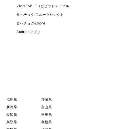
Vivid TABLE（ビビッドテーブル）
食べチョク フルーツセレクト
食べチョク&more
Androidアプリ
福島県
茨城県
新潟県
富山県
愛知県
三重県
鳥取県
島根県