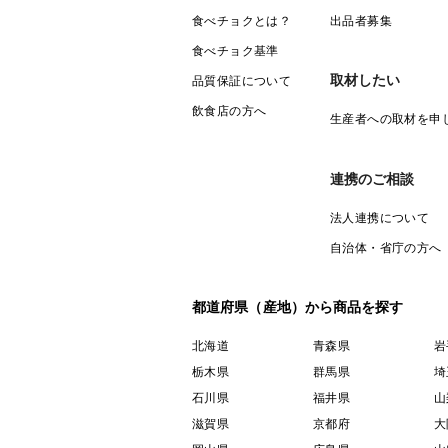
食べチョクとは？
出品者募集
食べチョク基準
取材したい
品質保証について
飲食店の方へ
生産者への取材を申
連携のご相談
法人連携について
自治体・省庁の方へ
都道府県（産地）から商品を探す
北海道
青森県
岩
栃木県
群馬県
埼
石川県
福井県
山
滋賀県
京都府
大