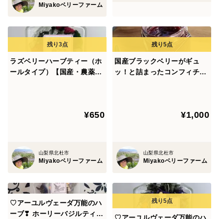
Miyakoベリーファーム
ラズベリーハーブティー（ホ
国産ブラックベリーがギュ
ールタイプ）【国産・農薬不
ッ！と詰まったコンフィチュ
使用・添加物無添加】プレゼ
ール（ジャム）【110ｇ】
ントにも！
¥650
¥1,000
山梨県北杜市
山梨県北杜市
Miyakoベリーファーム
Miyakoベリーファーム
♡アーユルヴェーダ万能のハ
ーブ❣ ホーリーバジルティー
♡アーユルヴェーダ万能のハ