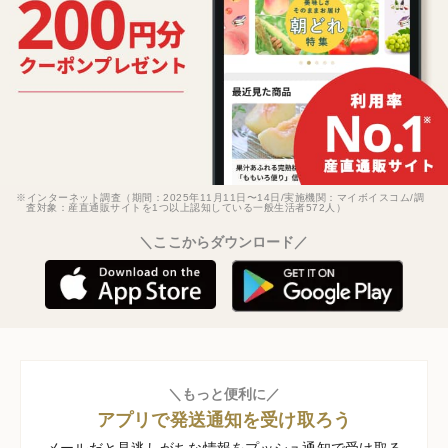
※インターネット調査（期間：2025年11月11日〜14日/実施機関：マイボイスコム/調
査対象：産直通販サイトを1つ以上認知している一般生活者572人）
＼ここからダウンロード／
＼もっと便利に／
アプリで発送通知を受け取ろう
メールだと見逃しがちな情報をプッシュ通知で受け取る