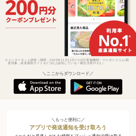
※インターネット調査（期間：2025年11月11日〜14日/実施機関：マイボイスコム/調
査対象：産直通販サイトを1つ以上認知している一般生活者572人）
＼ここからダウンロード／
＼もっと便利に／
アプリで発送通知を受け取ろう
メールだと見逃しがちな情報をプッシュ通知で受け取る