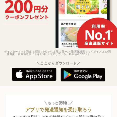
※インターネット調査（期間：2025年11月11日〜14日/実施機関：マイボイスコム/調
査対象：産直通販サイトを1つ以上認知している一般生活者572人）
＼ここからダウンロード／
＼もっと便利に／
アプリで発送通知を受け取ろう
メールだと見逃しがちな情報をプッシュ通知で受け取る