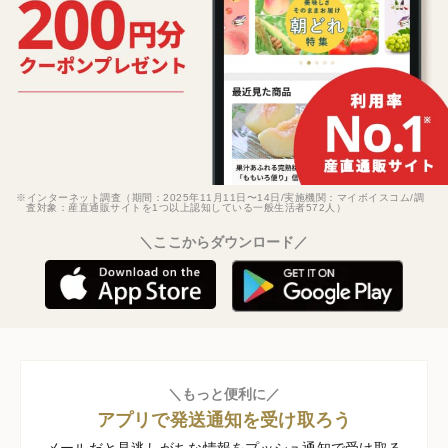
※インターネット調査（期間：2025年11月11日〜14日/実施機関：マイボイスコム/調
査対象：産直通販サイトを1つ以上認知している一般生活者572人）
＼ここからダウンロード／
＼もっと便利に／
アプリで発送通知を受け取ろう
メールだと見逃しがちな情報をプッシュ通知で受け取る