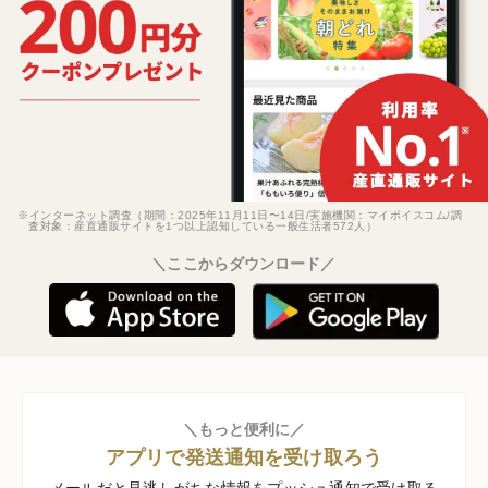
※インターネット調査（期間：2025年11月11日〜14日/実施機関：マイボイスコム/調
査対象：産直通販サイトを1つ以上認知している一般生活者572人）
＼ここからダウンロード／
＼もっと便利に／
アプリで発送通知を受け取ろう
メールだと見逃しがちな情報をプッシュ通知で受け取る