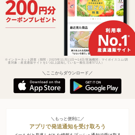
※インターネット調査（期間：2025年11月11日〜14日/実施機関：マイボイスコム/調
査対象：産直通販サイトを1つ以上認知している一般生活者572人）
＼ここからダウンロード／
＼もっと便利に／
アプリで発送通知を受け取ろう
メールだと見逃しがちな情報をプッシュ通知で受け取る