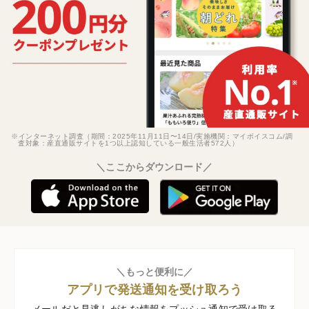
※インターネット調査（期間：2025年11月11日〜14日/実施機関：マイボイスコム/調
査対象：産直通販サイトを1つ以上認知している一般生活者572人）
＼ここからダウンロード／
＼もっと便利に／
アプリで発送通知を受け取ろう
メールだと見逃しがちな情報をプッシュ通知で受け取る