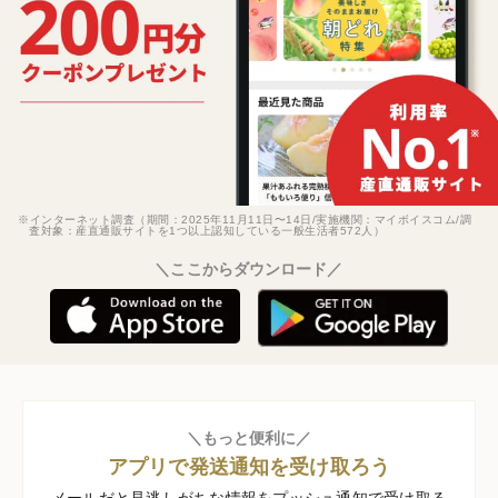
※インターネット調査（期間：2025年11月11日〜14日/実施機関：マイボイスコム/調
査対象：産直通販サイトを1つ以上認知している一般生活者572人）
＼ここからダウンロード／
＼もっと便利に／
アプリで発送通知を受け取ろう
メールだと見逃しがちな情報をプッシュ通知で受け取る