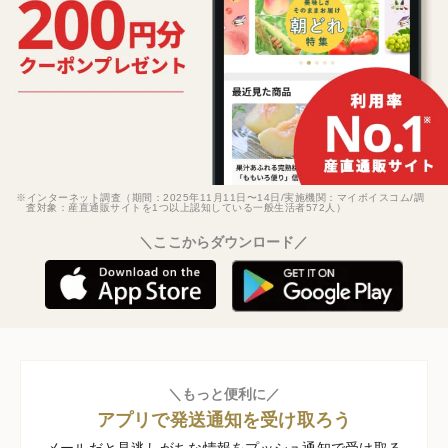
※インターネット調査（期間：2025年11月11日〜14日/実施機関：マイボイスコム/調
査対象：産直通販サイトを1つ以上認知している一般生活者572人）
＼ここからダウンロード／
＼もっと便利に／
アプリで発送通知を受け取ろう
メールだと見逃しがちな情報をプッシュ通知で受け取る