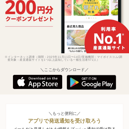
※インターネット調査（期間：2025年11月11日〜14日/実施機関：マイボイスコム/調
査対象：産直通販サイトを1つ以上認知している一般生活者572人）
＼ここからダウンロード／
＼もっと便利に／
アプリで発送通知を受け取ろう
メールだと見逃しがちな情報をプッシュ通知で受け取る