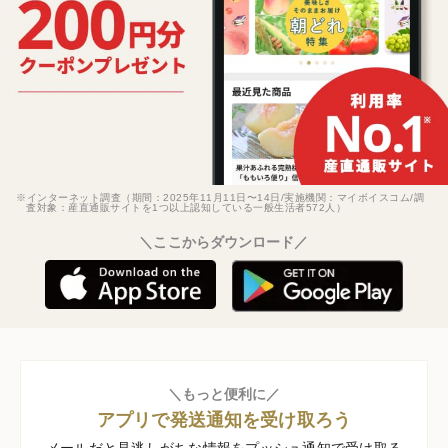
※インターネット調査（期間：2025年11月11日〜14日/実施機関：マイボイスコム/調
査対象：産直通販サイトを1つ以上認知している一般生活者572人）
＼ここからダウンロード／
＼もっと便利に／
アプリで発送通知を受け取ろう
メールだと見逃しがちな情報をプッシュ通知で受け取る