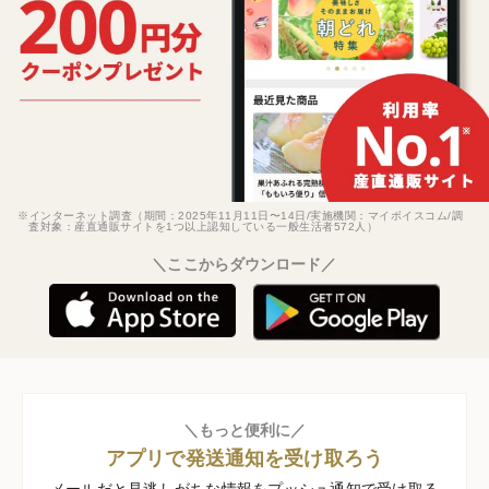
※インターネット調査（期間：2025年11月11日〜14日/実施機関：マイボイスコム/調
査対象：産直通販サイトを1つ以上認知している一般生活者572人）
＼ここからダウンロード／
＼もっと便利に／
アプリで発送通知を受け取ろう
メールだと見逃しがちな情報をプッシュ通知で受け取る