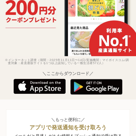
※インターネット調査（期間：2025年11月11日〜14日/実施機関：マイボイスコム/調
査対象：産直通販サイトを1つ以上認知している一般生活者572人）
＼ここからダウンロード／
＼もっと便利に／
アプリで発送通知を受け取ろう
メールだと見逃しがちな情報をプッシュ通知で受け取る