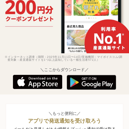
※インターネット調査（期間：2025年11月11日〜14日/実施機関：マイボイスコム/調
査対象：産直通販サイトを1つ以上認知している一般生活者572人）
＼ここからダウンロード／
＼もっと便利に／
アプリで発送通知を受け取ろう
メールだと見逃しがちな情報をプッシュ通知で受け取る