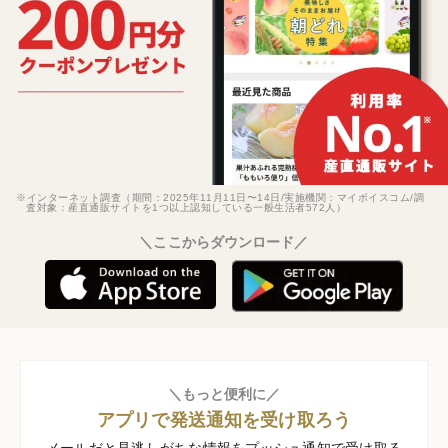
※インターネット調査（期間：2025年11月11日〜14日/実施機関：マイボイスコム/調
査対象：産直通販サイトを1つ以上認知している一般生活者572人）
＼ここからダウンロード／
＼もっと便利に／
アプリで発送通知を受け取ろう
メールだと見逃しがちな情報をプッシュ通知で受け取る