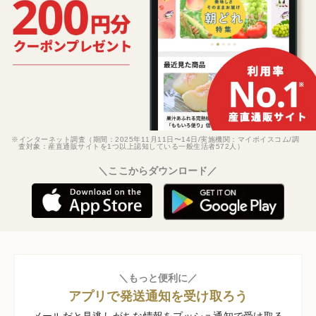
※インターネット調査（期間：2025年11月11日〜14日/実施機関：マイボイスコム/調
査対象：産直通販サイトを1つ以上認知している一般生活者572人）
＼ここからダウンロード／
＼もっと便利に／
アプリで発送通知を受け取ろう
メールだと見逃しがちな情報をプッシュ通知で受け取る