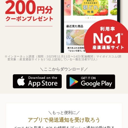
※インターネット調査（期間：2025年11月11日〜14日/実施機関：マイボイスコム/調
査対象：産直通販サイトを1つ以上認知している一般生活者572人）
＼ここからダウンロード／
＼もっと便利に／
アプリで発送通知を受け取ろう
メールだと見逃しがちな情報をプッシュ通知で受け取る