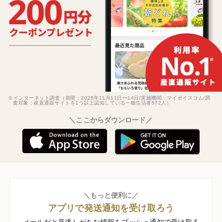
※インターネット調査（期間：2025年11月11日〜14日/実施機関：マイボイスコム/調
査対象：産直通販サイトを1つ以上認知している一般生活者572人）
＼ここからダウンロード／
＼もっと便利に／
アプリで発送通知を受け取ろう
メールだと見逃しがちな情報をプッシュ通知で受け取る