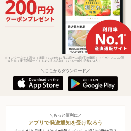
※インターネット調査（期間：2025年11月11日〜14日/実施機関：マイボイスコム/調
査対象：産直通販サイトを1つ以上認知している一般生活者572人）
＼ここからダウンロード／
＼もっと便利に／
アプリで発送通知を受け取ろう
メールだと見逃しがちな情報をプッシュ通知で受け取る