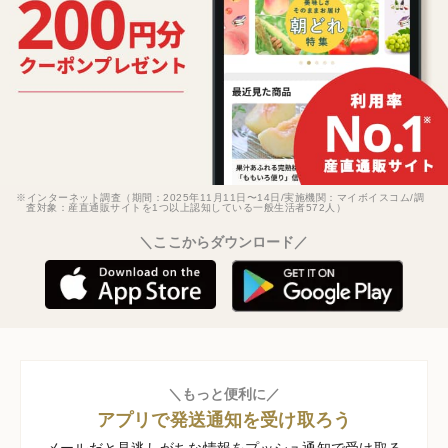
※インターネット調査（期間：2025年11月11日〜14日/実施機関：マイボイスコム/調
査対象：産直通販サイトを1つ以上認知している一般生活者572人）
＼ここからダウンロード／
＼もっと便利に／
アプリで発送通知を受け取ろう
メールだと見逃しがちな情報をプッシュ通知で受け取る