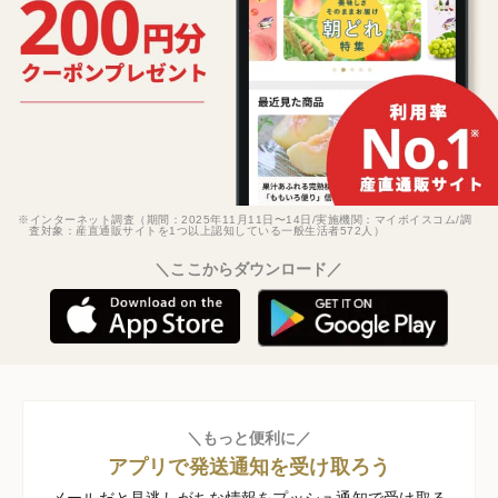
※インターネット調査（期間：2025年11月11日〜14日/実施機関：マイボイスコム/調
査対象：産直通販サイトを1つ以上認知している一般生活者572人）
＼ここからダウンロード／
＼もっと便利に／
アプリで発送通知を受け取ろう
メールだと見逃しがちな情報をプッシュ通知で受け取る