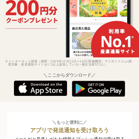
※インターネット調査（期間：2025年11月11日〜14日/実施機関：マイボイスコム/調
査対象：産直通販サイトを1つ以上認知している一般生活者572人）
＼ここからダウンロード／
＼もっと便利に／
アプリで発送通知を受け取ろう
メールだと見逃しがちな情報をプッシュ通知で受け取る