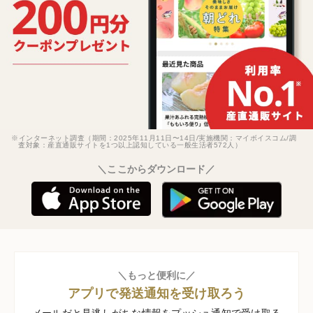
※インターネット調査（期間：2025年11月11日〜14日/実施機関：マイボイスコム/調
査対象：産直通販サイトを1つ以上認知している一般生活者572人）
＼ここからダウンロード／
＼もっと便利に／
アプリで発送通知を受け取ろう
メールだと見逃しがちな情報をプッシュ通知で受け取る