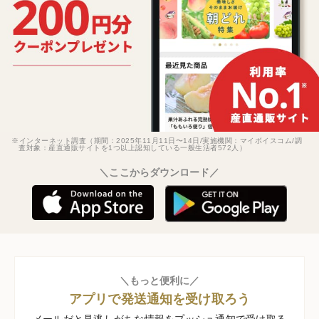
※インターネット調査（期間：2025年11月11日〜14日/実施機関：マイボイスコム/調
査対象：産直通販サイトを1つ以上認知している一般生活者572人）
＼ここからダウンロード／
＼もっと便利に／
アプリで発送通知を受け取ろう
メールだと見逃しがちな情報をプッシュ通知で受け取る