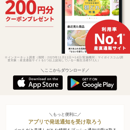
※インターネット調査（期間：2025年11月11日〜14日/実施機関：マイボイスコム/調
査対象：産直通販サイトを1つ以上認知している一般生活者572人）
＼ここからダウンロード／
＼もっと便利に／
アプリで発送通知を受け取ろう
メールだと見逃しがちな情報をプッシュ通知で受け取る