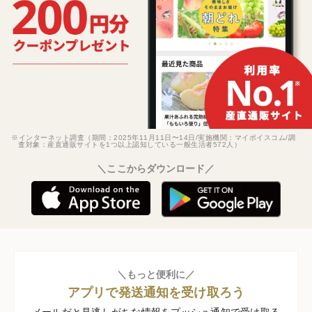
※インターネット調査（期間：2025年11月11日〜14日/実施機関：マイボイスコム/調
査対象：産直通販サイトを1つ以上認知している一般生活者572人）
＼ここからダウンロード／
＼もっと便利に／
アプリで発送通知を受け取ろう
メールだと見逃しがちな情報をプッシュ通知で受け取る