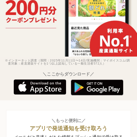
※インターネット調査（期間：2025年11月11日〜14日/実施機関：マイボイスコム/調
査対象：産直通販サイトを1つ以上認知している一般生活者572人）
＼ここからダウンロード／
＼もっと便利に／
アプリで発送通知を受け取ろう
メールだと見逃しがちな情報をプッシュ通知で受け取る