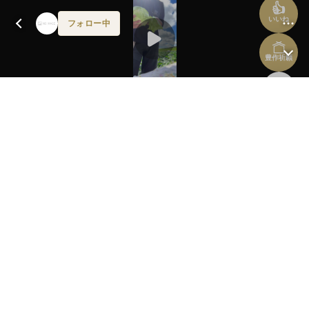
👍
いいね
フォロー中
豊作祈願
前へ
次へ