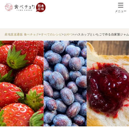
メニュー
産地直送通販 食べチョク
すべてのレシピ
おやつ
ハスカップといちごで作る自家製ジャ