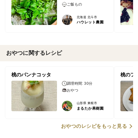
ご飯もの
北海道 北斗市
ハウレット農園
おやつに関するレシピ
桃のパンナコッタ
桃のフ
調理時間: 30分
おやつ
山形県 東根市
まるたか果樹園
おやつのレシピをもっと見る