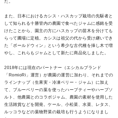
た。
また、日本におけるカシス・ハスカップ栽培の先駆者と
して知られる十勝管内の農園で食べたジャムに感銘を受
けたことから、園主の方にハスカップの苗木を分けても
らって圃場に定植。カシスは祖父の代から受け継いでき
た「ボールドウィン」という希少な古代種を挿し木で増
やし、これらもジャムとして新たに商品化しました。
2018年には現在のパートナー（エシカルブランド
「RomioRi」運営）が農園の運営に加わり、それまでの
ラインナップ（生果実・冷凍ベリー・ジャム）に加え
て、ブルーベリーの葉を使ったハーブティーやハーブソ
ルト、他農園とのコラボジャム、農園の素材を使用した
生活雑貨などを開発。ケール、小松菜、水菜、レタス、
ルッコラなどの葉物野菜の栽培も行うようになりまし