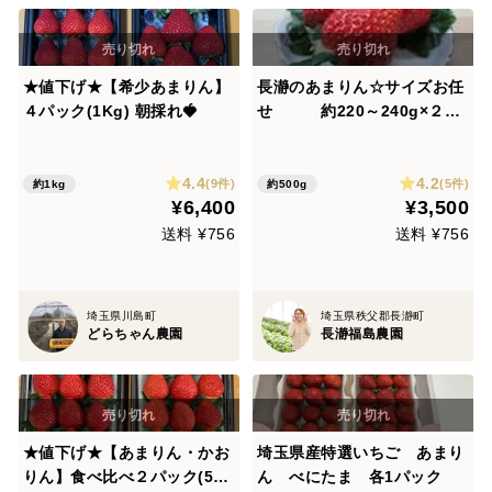
★値下げ★【希少あまりん】
長瀞のあまりん☆サイズお任
４パック(1Kg) 朝採れ🍓
せ 約220～240g×２パ
ック
4.4
4.2
(9件)
(5件)
約1kg
約500g
¥6,400
¥3,500
送料 ¥756
送料 ¥756
埼玉県川島町
埼玉県秩父郡長瀞町
どらちゃん農園
長瀞福島農園
★値下げ★【あまりん・かお
埼玉県産特選いちご あまり
りん】食べ比べ２パック(500
ん べにたま 各1パック