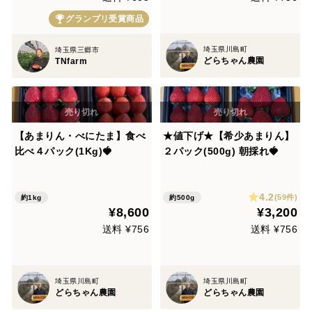
グランプリ受賞商品
埼玉県川島町
埼玉県三郷市
どらちゃん農園
TNfarm
【あまりん・べにたま】食べ
★値下げ★【希少あまりん】
比べ４パック(1Kg)🍓
２パック(500g) 朝採れ🍓
4.2
(59件)
約1kg
約500g
¥8,600
¥3,200
送料 ¥756
送料 ¥756
埼玉県川島町
埼玉県川島町
どらちゃん農園
どらちゃん農園