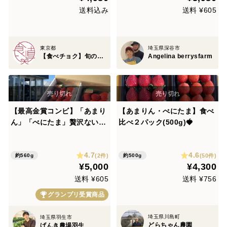
送料込み
送料 ¥605
東京都
埼玉県深谷市
【食べチョク】旬の食べ比べ便
Angelina berrysfarm
【最高金賞コンビ】「あまり
【あまりん・べにたま】食べ
ん」「べにたま」贅沢ないち
比べ２パック(500g)🍓
ご食べ比べ♪
4.7
4.6
(2件)
(50件)
約560g
約500g
¥5,000
¥4,300
送料 ¥605
送料 ¥756
グランプリ受賞商品
埼玉県川島町
埼玉県羽生市
どらちゃん農園
げんき農場羽生