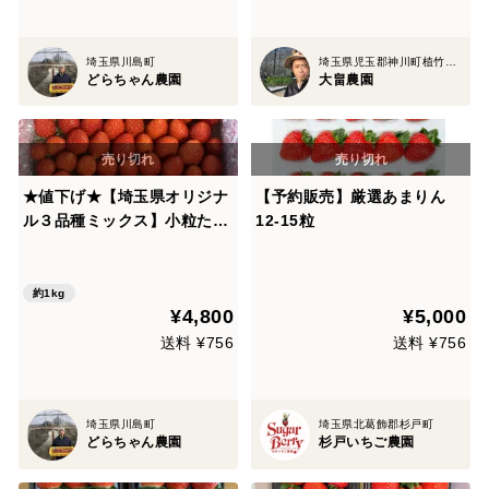
埼玉県川島町
埼玉県児玉郡神川町植竹1357
どらちゃん農園
大畠農園
★値下げ★【埼玉県オリジナ
【予約販売】厳選あまりん
ル３品種ミックス】小粒たっ
12-15粒
ぷり１Kg🍓
約1kg
¥4,800
¥5,000
送料 ¥756
送料 ¥756
埼玉県川島町
埼玉県北葛飾郡杉戸町
どらちゃん農園
杉戸いちご農園