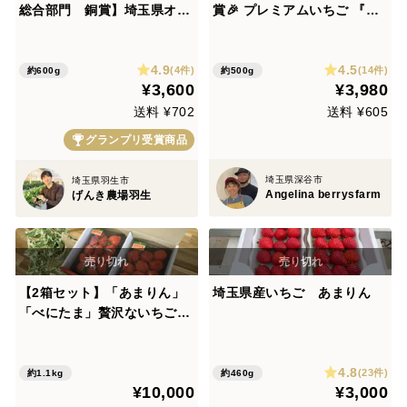
総合部門 銅賞】埼玉県オリ
賞🎉 プレミアムいちご 『べ
ジナル品種「あまりん」小粒
にたま』or『かおりん』のど
4パック
ちらかと『あまりん』の食べ
4.9
4.5
比べセット 6粒、8粒、9粒、
(4件)
(14件)
約600g
約500g
¥3,600
¥3,980
11粒、15粒のいずれか 250g
×2パック入り
送料 ¥702
送料 ¥605
グランプリ受賞商品
埼玉県深谷市
埼玉県羽生市
Angelina berrysfarm
げんき農場羽生
【2箱セット】「あまりん」
埼玉県産いちご あまりん
「べにたま」贅沢ないちご食
べ比べ♪
4.8
(23件)
約1.1kg
約460g
¥10,000
¥3,000