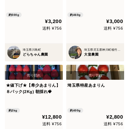
g)🍓
約500g
約460g
¥3,200
¥3,000
送料 ¥756
送料 ¥756
埼玉県川島町
埼玉県児玉郡神川町植竹1357
どらちゃん農園
大畠農園
★値下げ★【希少あまりん】
埼玉県特産あまりん
８パック(2Kg) 朝採れ🍓
約2kg
約400g
¥12,800
¥2,800
送料 ¥756
送料 ¥756