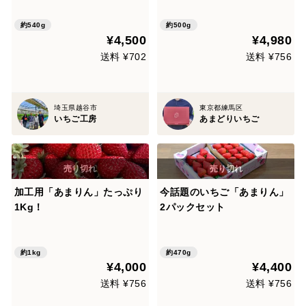
約540g
約500g
¥4,500
¥4,980
送料 ¥702
送料 ¥756
埼玉県越谷市
東京都練馬区
いちご工房
あまどりいちご
加工用「あまりん」たっぷり
今話題のいちご「あまりん」
1Kg！
2パックセット
約1kg
約470g
¥4,000
¥4,400
送料 ¥756
送料 ¥756