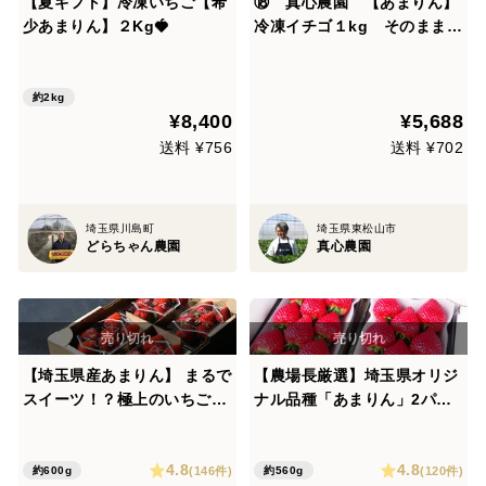
【夏ギフト】冷凍いちご【希
⑱ 真心農園 【あまりん】
少あまりん】２Kg🍓
冷凍イチゴ１kg そのままが
一番おいしい！ 糖度の乗った
甘い「あまりん」を急速冷
凍。無添加・無加糖 子様のお
約2kg
¥8,400
¥5,688
やつにぴったり。スムージー
や削りイチゴもおススメ！T
送料 ¥756
送料 ¥702
CAMIC1P
埼玉県川島町
埼玉県東松山市
どらちゃん農園
真心農園
【埼玉県産あまりん】 まるで
【農場長厳選】埼玉県オリジ
スイーツ！？極上のいちご
ナル品種「あまりん」2パッ
完熟U FIRM!あまりん4パッ
ク
クセット 150gx4P【お届け
4.8
4.8
日指定可能】
(146件)
(120件)
約600g
約560g