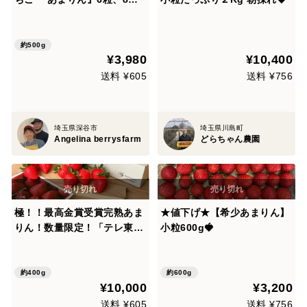
粒、9粒、11粒、15粒 のいず
れか 250g×2パック入り
約500g
¥3,980
¥10,400
送料 ¥605
送料 ¥756
埼玉県深谷市
埼玉県川島町
Angelina berrysfarm
どらちゃん農園
極！！最高金賞受賞完熟あま
★値下げ★【希少あまりん】
りん！数量限定！「テレ東」
小粒600g🍓
～竜と虎～放送記念！！202
7年シーズン予約！！
約400g
約600g
¥10,000
¥3,200
送料 ¥605
送料 ¥756