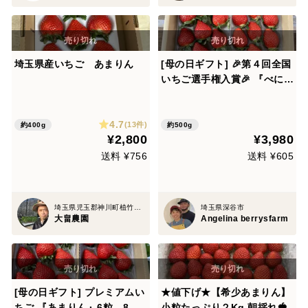
埼玉県産いちご あまりん
[母の日ギフト] 🎉第４回全国
いちご選手権入賞🎉 『べにた
ま』or『かおりん』と『あま
りん』の食べ比べセット 6
4.7
粒、8粒、9粒、11粒、15粒
(13件)
約400g
約500g
¥2,800
¥3,980
のいずれか 250g×2パック入
り
送料 ¥756
送料 ¥605
埼玉県児玉郡神川町植竹1357
埼玉県深谷市
大畠農園
Angelina berrysfarm
[母の日ギフト] プレミアムい
★値下げ★【希少あまりん】
ちご 『あまりん』6粒、8
小粒たっぷり２Kg 朝採れ🍓