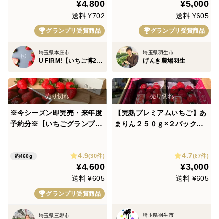
¥4,800
¥5,000
送料 ¥702
送料 ¥605
グランプリ受賞商品
グランプリ受賞商品
埼玉県本庄市
埼玉県羽生市
U FIRM!【いちご博2024 金賞受賞】
げんき農場羽生
※今シーズン即完売・来年度
【完熟プレミアムいちご】あ
予約分※【いちごグランプリ
まりん２５０ｇ×２パックーD
2026最高金賞】完熟あまり
Xパックー
ん！数量限定！順次発送！！
4.9
4.7
(30件)
(87件)
約460g
¥4,600
¥3,000
送料 ¥605
送料 ¥605
グランプリ受賞商品
埼玉県羽生市
埼玉県三郷市