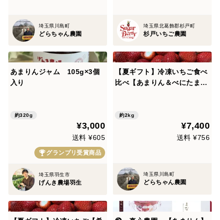
埼玉県川島町
埼玉県北葛飾郡杉戸町
どらちゃん農園
杉戸いちご農園
あまりんジャム 105g×3個
【夏ギフト】冷凍いちご食べ
入り
比べ【あまりん＆べにたま】
２Kg🍓
約320g
約2kg
¥3,000
¥7,400
送料 ¥605
送料 ¥756
グランプリ受賞商品
埼玉県川島町
埼玉県羽生市
どらちゃん農園
げんき農場羽生