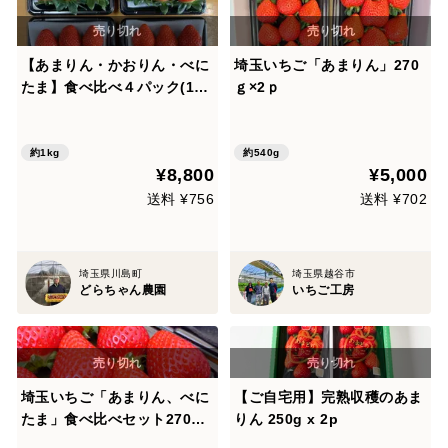
【あまりん・かおりん・べに
埼玉いちご「あまりん」270
たま】食べ比べ４パック(1K
ｇ×2ｐ
g)🍓
約1kg
約540g
¥8,800
¥5,000
送料 ¥756
送料 ¥702
埼玉県川島町
埼玉県越谷市
どらちゃん農園
いちご工房
埼玉いちご「あまりん、べに
【ご自宅用】完熟収穫のあま
たま」食べ比べセット270ｇ
りん 250g x 2p
×2ｐ