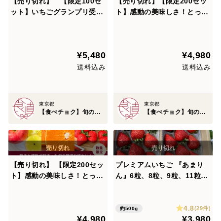
【売り切れ】 【限定100セ
【売り切れ】【限定200セッ
ット】いちごグランプリ受賞
ト】感動の美味しさ！とって
いちご食べ比べ便【Aコー
おき果実便B※あまりん2月中
ス】（食べチョク公式）
旬〜3月上旬お届け（食べチ
ョク公式）
¥5,480
¥4,980
送料込み
送料込み
東京都
東京都
【食べチョク】旬の食べ比べ便
【食べチョク】旬の食べ比べ便
【売り切れ】 【限定200セッ
プレミアムいちご 『あまり
ト】感動の美味しさ！とって
ん』6粒、8粒、9粒、11粒、
おき果実便※あまりん1月下
15粒 のいずれか 250g×2パ
旬〜2月中旬お届け（食べチ
ック入り
4.8
ョク公式）
(29件)
約500g
¥4,980
¥3,980