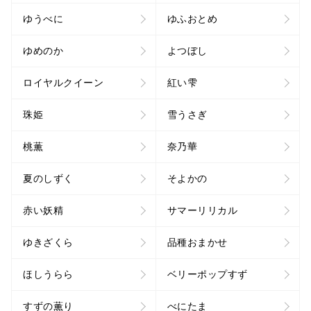
ゆうべに
ゆふおとめ
ゆめのか
よつぼし
ロイヤルクイーン
紅い雫
珠姫
雪うさぎ
桃薫
奈乃華
夏のしずく
そよかの
赤い妖精
サマーリリカル
ゆきざくら
品種おまかせ
ほしうらら
ベリーポップすず
すずの薫り
べにたま