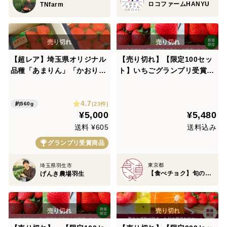
ロコファームHANYU
TNfarm
【超レア】埼玉県オリジナル
【売り切れ】【限定100セッ
品種「あまりん」「かおり
ト】いちごグランプリ受賞い
ん」食べ比べ♪
ちご食べ比べ便【Bコース】
（食べチョク公式）
4.7
(23件)
約560g
¥5,000
¥5,480
送料 ¥605
送料込み
グランプリ受賞商品
東京都
埼玉県羽生市
【食べチョク】旬の食べ比べ便
げんき農場羽生