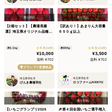
【2箱セット】【農場長厳
【訳あり！】あまりん大容量
選】埼玉県オリジナル品種
６５０ｇ以上
「あまりん」4パック
4.9
4.5
(16件)
(132件)
約1.1kg
約650g
¥10,000
¥3,500
送料 ¥702
送料 ¥702
グランプリ受賞商品
埼玉県羽生市
埼玉県羽生市
ロコファームHANYU
げんき農場羽生
【いちごグランプリ2026
🎉第４回全国いちご選手権入