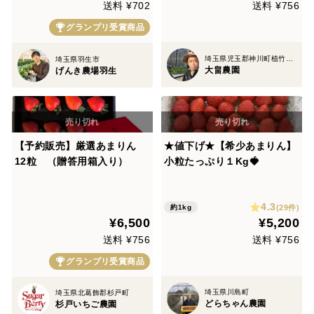
送料 ¥702
送料 ¥756
グランプリ受賞商品
埼玉県児玉郡神川町植竹1357
埼玉県羽生市
大畠農園
げんき農場羽生
【予約販売】厳選あまりん
★値下げ★【希少あまりん】
12粒 （贈答用箱入り）
小粒たっぷり１Kg🍓
4.3
(29件)
約1kg
¥6,500
¥5,200
送料 ¥756
送料 ¥756
グランプリ受賞商品
埼玉県川島町
埼玉県北葛飾郡杉戸町
どらちゃん農園
杉戸いちご農園