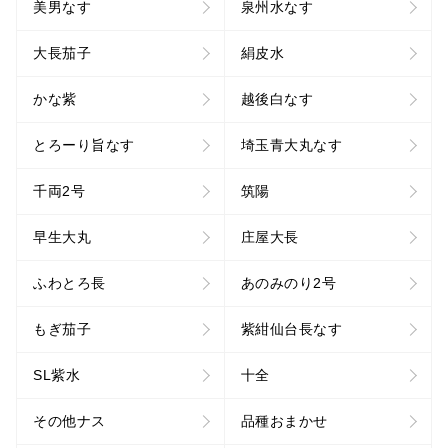
美男なす
泉州水なす
大長茄子
絹皮水
かな紫
越後白なす
とろーり旨なす
埼玉青大丸なす
千両2号
筑陽
早生大丸
庄屋大長
ふわとろ長
あのみのり2号
もぎ茄子
紫紺仙台長なす
SL紫水
十全
その他ナス
品種おまかせ