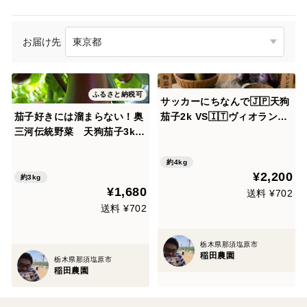
お届け先
ふるさと納税可
サッカーにちなんで🇯🇵天狗
茄子好きには溜まらない！奥
茄子2k VS🇮🇹ヴィオランテ.
三河伝統野菜 天狗茄子3k
デ.フィレンツェ1.5k食べ比
（5本～8本）
べ大会
約4kg
¥2,200
約3kg
¥1,680
送料 ¥702
送料 ¥702
栃木県那須塩原市
稲田農園
栃木県那須塩原市
稲田農園