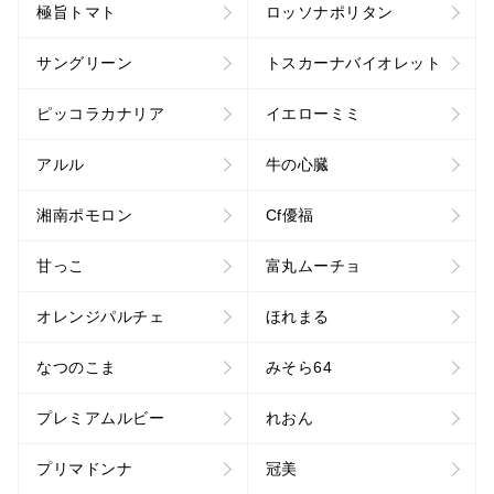
極旨トマト
ロッソナポリタン
サングリーン
トスカーナバイオレット
ピッコラカナリア
イエローミミ
アルル
牛の心臓
湘南ポモロン
Cf優福
甘っこ
富丸ムーチョ
オレンジパルチェ
ほれまる
なつのこま
みそら64
プレミアムルビー
れおん
プリマドンナ
冠美