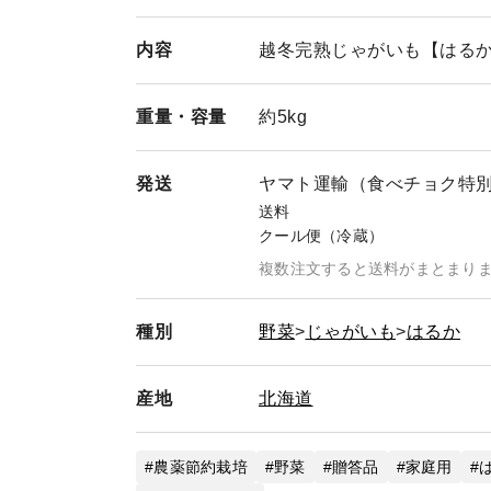
内容
越冬完熟じゃがいも【はるか
重量・
容量
約5kg
発送
ヤマト運輸（食べチョク特
送料
クール便（冷蔵）
複数注文すると送料がまとまり
種別
野菜
じゃがいも
はるか
産地
北海道
農薬節約栽培
野菜
贈答品
家庭用