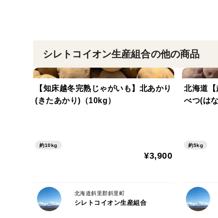
シレトコイオン生産組合の他の商品
【知床越冬完熟じゃがいも】北あかり
北海道【
(きたあかり)（10kg）
べつ(は
約10kg
約5kg
¥3,900
北海道斜里郡斜里町
シレトコイオン生産組合