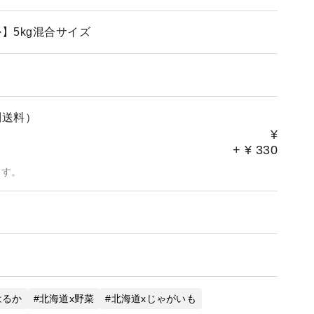
】5kg混合サイズ
別送料）
¥
+
¥
330
ます。
はるか
北海道x野菜
北海道xじゃがいも