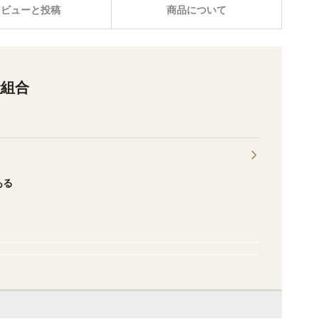
レビューと投稿
商品について
産組合
ある