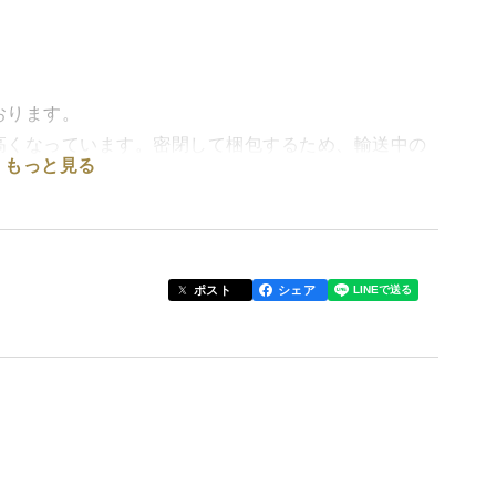
おります。
高くなっています。密閉して梱包するため、輸送中の
もっと見る
ざいます。
うえご購入いただきますようお願い申し上げます。
じゃがバターとしてお楽しみいただくのがおすすめで
ポスト
シェア
く、水分が多くなります。焼く・蒸すなどの調理法を