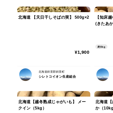
北海道 【天日干しそばの実】 500g×2
【知床越
(きたあか
約5kg
¥1,900
北海道斜里郡斜里町
シレトコイオン生産組合
北海道【越冬熟成じゃがいも】 メー
北海道【
クイン（5kg）
か（10k