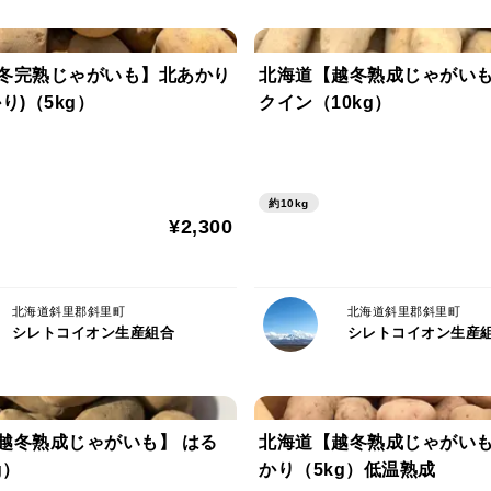
※芽が動く場合がございますが、その場合
冬完熟じゃがいも】北あかり
北海道【越冬熟成じゃがいも
越冬じゃがいも
り)（5kg）
熟成じゃがいも
クイン（10kg）
GABAいもじゃがいも
GABAいも
約10kg
¥2,300
北海道斜里郡斜里町
北海道斜里郡斜里町
シレトコイオン生産組合
シレトコイオン生産
越冬熟成じゃがいも】 はる
北海道【越冬熟成じゃがいも
g）
かり（5kg）低温熟成