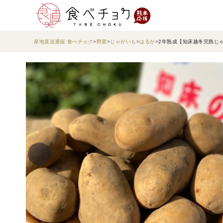
産地直送通販 食べチョク
野菜
じゃがいも
はるか
2年熟成【知床越冬完熟じゃ