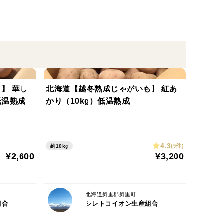
るまで育てます。収穫後、炭素埋設を施した貯蔵施設
みください。
】 華し
北海道【越冬熟成じゃがいも】 紅あ
に密閉せず、冷蔵庫での保存をお願いいたします。
低温熟成
かり（10kg）低温熟成
もが温度差で濡れている場合がございますが、品質には
い。
4.3
すが、品質には問題ございません。洗ってご使用くだ
(9件)
約10kg
¥2,600
¥3,200
は判別しにくいものがございます。
いて、お召し上がりください。
北海道斜里郡斜里町
ツポツと窪みがある場合等もございます。甘さが増し
組合
シレトコイオン生産組合
せん。