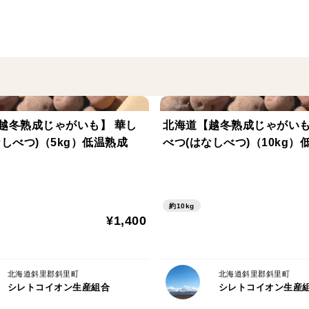
ミネラル豊富な土壌で、じっくりと完熟す
で、低温熟成。
節減対象農薬:当地比 8割減
天地の恵み®︎、知床の味®︎をぜひ、お楽し
越冬熟成じゃがいも】 華し
北海道【越冬熟成じゃがいも
※保存方法:じゃがいもが呼吸できるよう
なしべつ)（5kg）低温熟成
べつ(はなしべつ)（10kg）
※ 冷蔵貯蔵からの出荷のため、じゃがい
問題ございません。
※到着後は、お早めにお召し上がりくださ
※白くなってる部分がある場合がございま
約10kg
¥1,400
さい。
※ 打撲や中心部が変色している等、外見で
その場合は皮を厚めに剥くなどして取り除
北海道斜里郡斜里町
北海道斜里郡斜里町
※熟成のため、しわや水分が抜けて肌がポ
シレトコイオン生産組合
シレトコイオン生産
ている証拠ですので、品質に問題ございま