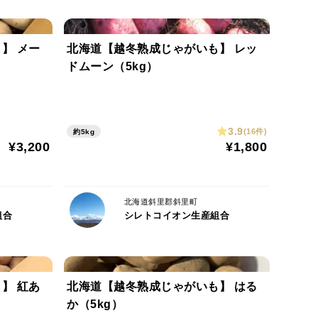
は、芽を取ってお召し上がりいただけます。
】 メー
北海道【越冬熟成じゃがいも】 レッ
ドムーン（5kg）
3.9
(16件)
約5kg
¥3,200
¥1,800
北海道斜里郡斜里町
組合
シレトコイオン生産組合
】 紅あ
北海道【越冬熟成じゃがいも】 はる
か（5kg）