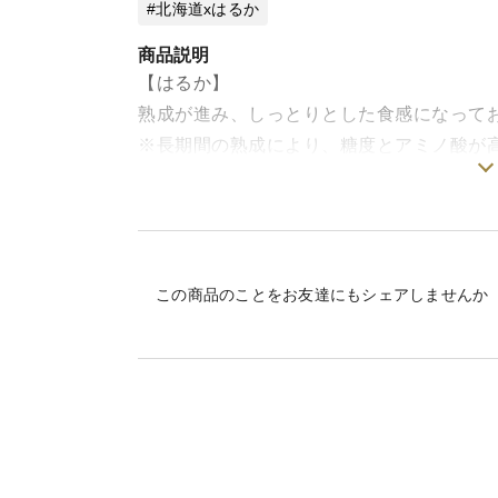
北海道xはるか
商品説明
【はるか】
熟成が進み、しっとりとした食感になって
※長期間の熟成により、糖度とアミノ酸が
湿気などの影響で表面が白くなる場合がご
品質には問題ございませんので、ご理解の
※ オーブンや電子レンジでの調理など、
この商品のことをお友達にもシェアしませんか
す。
熟成が進んでいるため、茹でると崩れやす
ぜひお試しください。
特徴:甘さがあり、舌ざわりなめらか
おすすめ:じゃがバター