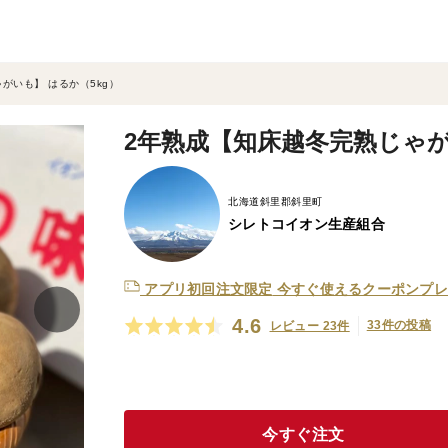
がいも】 はるか（5kg）
2年熟成【知床越冬完熟じゃが
北海道斜里郡斜里町
シレトコイオン生産組合
アプリ初回注文限定
今すぐ使えるクーポンプレ
4.6
33件の投稿
レビュー 23件
今すぐ注文