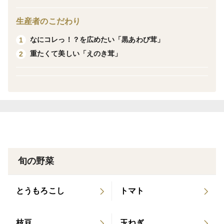
収穫されたものの中から特に肉厚で色の黒い最上級のも
生産者のこだわり
のを厳選してお届けします。
なにコレっ！？を広めたい「黒あわび茸」
1
重たくて美しい「えのき茸」
2
【豪雪地域にある熱帯環境！】
もともとは亜熱帯地域の高温多湿な環境で育つ黒あわび
茸。
日々失敗を重ねながら栽培施設での環境管理の研究を続
けた結果、豪雪地域でも年間を通して高品質な黒あわび
茸を提供することができるようになりました。
冬場は外気と栽培室内の気温差が30度を超える厳しい環
境で収穫作業を行っています。
旬の野菜
【黒あわび茸の魅力①：食感】
とうもろこし
トマト
その名の通りアワビのようなコリコリとした歯切れの良
い食感。
枝豆
玉ねぎ
この食感は他のキノコにはない、黒あわび茸でしか感じ