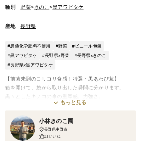
種別
野菜
きのこ
黒アワビタケ
産地
長野県
農薬化学肥料不使用
野菜
ビニール包装
黒アワビタケ
長野県x野菜
長野県xきのこ
長野県x黒アワビタケ
【前菌未到のコリコリ食感！特選・黒あわび茸】
箱を開けて、袋から取り出した瞬間に分かります。
黒々としたキノコの傘の重厚感。力強さ。
もっと見る
これが小林きのこ園の手掛ける "黒あわび茸" です！
小林きのこ園
長野県中野市
室内で育った黒あわび茸は1本1本、手作業で丁寧に収
21いいね
穫。