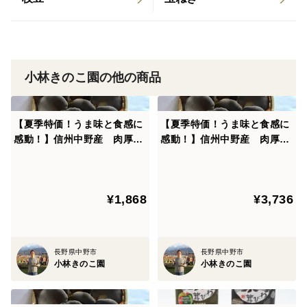
ることのできないものです。火を通しても食感が失われ
ることはないため、様々なお料理のアクセントになりま
す。
小林きのこ園の他の商品
【黒あわび茸の魅力②：うま味】
キノコ類の中でも特にうま味成分を多く含む黒あわび
【夏季特価！うま味と食感に
【夏季特価！うま味と食感に
茸。
感動！】信州中野産 肉厚・
感動！】信州中野産 肉厚・
特に油との相性が良く、キノコの風味が引き立ちます。
黒あわび茸（6袋）
黒あわび茸（12袋）
味わいは淡白ですので、色々な味付けで召し上がること
ができます。
¥1,868
¥3,736
【 レ シ ピ 集 】
・バターで炒めて醤油チョンと垂らして、、、が定番！
長野県中野市
長野県中野市
小林きのこ園
小林きのこ園
・個人的な一押しはアヒージョ。魚介のうま味と相性抜
群な激うまオイルに仕上がります。
・天ぷらにすると淡白な味わいと上品なキノコの香りが