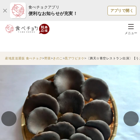
食べチョクアプリ
アプリで開く
便利なお知らせが充実！
メニュー
産地直送通販 食べチョク
野菜
きのこ
黒アワビタケ
〔満天☆青空レストラン出演〕【う