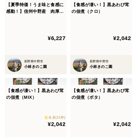
【夏季特価！うま味と食感に
【食感が凄い！】黒あわび茸
楽しめます。お塩でどうぞ。
感動！】信州中野産 肉厚・
の佃煮（クロ）
・から揚げ粉で揚げるとお子様大好きな味に。大人のお
黒あわび茸（20袋）
つまみにもGOOD。
・パスタやピザの具材にする際は、一度乾煎りしたもの
¥6,227
¥2,042
を使うと風味がグッと増します。
・キノコ料理の定番、お鍋や炊き込みご飯、煮物も
OK！我が家ではすき焼きの常連です。
長野県中野市
長野県中野市
小林きのこ園
小林きのこ園
・細かく刻んでお肉のソースや餃子の具材にしても食感
がちゃんと活きます。
・画像で紹介しているお刺身も人気レシピですのでぜひ
【食感が凄い！】黒あわび茸
【食感が凄い！】黒あわび茸
お試しを！
の佃煮（MIX）
の佃煮（ボタ）
まだまだ全国的に生産量が少なく、稀少なキノコ。
4.9
(31件)
ですが、その美味しさや食感に多くのお客様から感動の
¥2,042
¥2,042
声を頂いています！