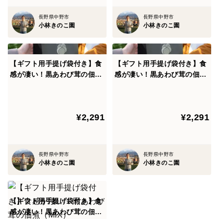
.:*゜..:。:.::.*゜:.。:..:*゜..:。:.:
長野県中野市
長野県中野市
小林きのこ園
小林きのこ園
◆保存方法
【ギフト用手提げ袋付き】食
【ギフト用手提げ袋付き】食
【冷蔵保存】キノコ自身から出る水分で傷んでしまうの
感が凄い！黒あわび茸の佃煮
感が凄い！黒あわび茸の佃煮
で、袋から取り出した後、そのままキッチンペーパーな
（ボタ）
（クロ）
どに包んでからビニール袋などに入れて保存してくださ
い。1週間程度の保存が可能です。
¥2,291
¥2,291
【冷凍保存】調理する際の大きさにカットした後、ジッ
プロック等に入れて冷凍庫で保存してください。1か月
長野県中野市
長野県中野市
程度保存できます。使用する際は解凍せずにそのままお
小林きのこ園
小林きのこ園
使いください。冷凍することでキノコの細胞が壊れ、う
ま味や栄養分が溶け出やすくなります。
【ギフト用手提げ袋付き】食
感が凄い！黒あわび茸の佃煮
※キノコは必ず加熱してお召し上がりください。