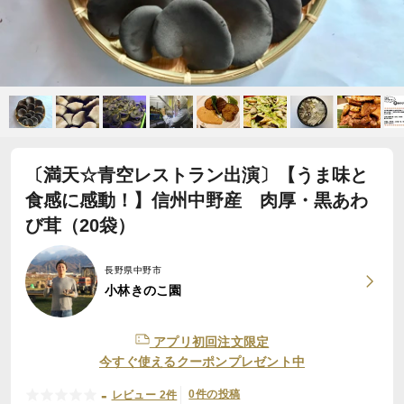
〔満天☆青空レストラン出演〕【うま味と
食感に感動！】信州中野産 肉厚・黒あわ
び茸（20袋）
長野県中野市
小林きのこ園
アプリ初回注文限定
今すぐ使えるクーポンプレゼント中
-
0件の投稿
レビュー 2件