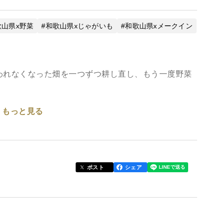
歌山県x野菜
和歌山県xじゃがいも
和歌山県xメークイン
われなくなった畑を一つずつ耕し直し、もう一度野菜
。
もっと見る
爵いも」と、しっとりなめらかな「メークイン」の食
がバターに。メークインは肉じゃがやカレー、シ
ポスト
シェア
の品種ならではのおいしさをお楽しみいただけます。