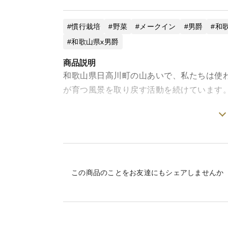
慣行栽培
野菜
メークイン
男爵
和
和歌山県x男爵
商品説明
和歌山県日高川町の山あいで、私たちは使
が育つ風景を取り戻す活動を続けています
今回お届けするのは、ホクホク食感の「男
べ比べセットです。
男爵いもはポテトサラダやコロッケ、じゃ
この商品のことをお友達にもシェアしませんか
チューなどの煮込み料理にぴったりです。
料理によって使い分けることで、それぞれ