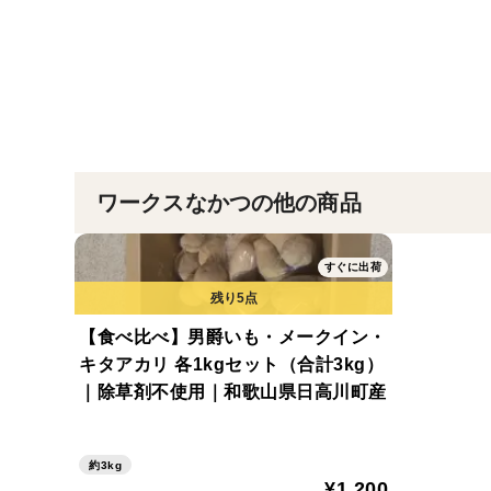
ワークスなかつの他の商品
すぐに出荷
【食べ比べ】男爵いも・メークイン・
キタアカリ 各1kgセット（合計3kg）
｜除草剤不使用｜和歌山県日高川町産
約3kg
¥1,200