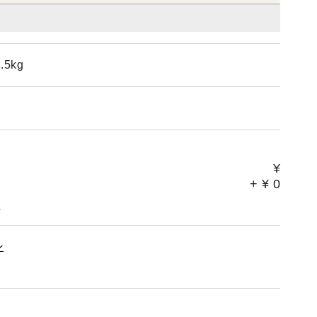
5kg
¥
+
¥
0
。
ン