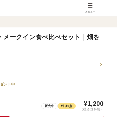
メニュー
・メークイン食べ比べセット｜畑を
ゼント中
¥
1,200
販売中
残り5点
（税込/送料別）