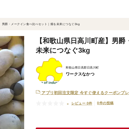
】男爵・メークイン食べ比べセット｜畑を未来につなぐ3kg
【和歌山県日高川町産】男爵
未来につなぐ3kg
和歌山県日高郡日高川町
ワークスなかつ
アプリ初回注文限定
今すぐ使えるクーポンプレ
-
0件の投稿
レビュー 0件