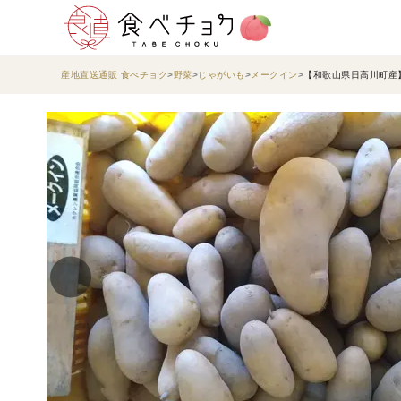
産地直送通販 食べチョク
野菜
じゃがいも
メークイン
【和歌山県日高川町産