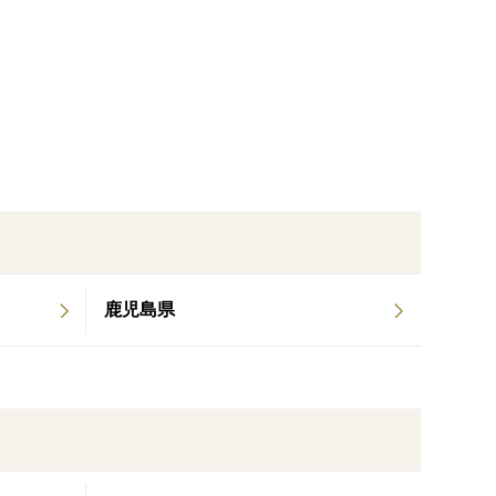
す。ポテトサラダやコロッケ、粉ふきいも、じゃがバ
や肉じゃが、シチューなどの煮込み料理にぴったりで
鹿児島県
じゃがやカレーなど、毎日の食卓で使い分けながらお