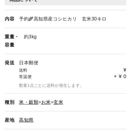
内容
予約🌾高知県産コシヒカリ 玄米30キロ
重量・
約3kg
容量
発送
日本郵便
¥
送料
+
¥
0
常温便
数量1点ごとに送料が発生します。
種別
米・穀類
お米
玄米
産地
高知県