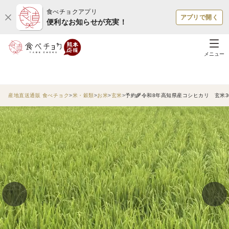
食べチョクアプリ
アプリで開く
便利なお知らせが充実！
メニュー
産地直送通販 食べチョク
米・穀類
お米
玄米
予約🌾令和8年高知県産コシヒカリ 玄米3