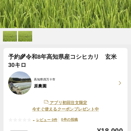
予約🌾令和8年高知県産コシヒカリ 玄米
30キロ
高知県四万十市
原農園
アプリ初回注文限定
今すぐ使えるクーポンプレゼント中
-
0件の投稿
レビュー 0件
¥
18,000