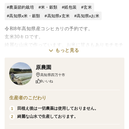
農薬節約栽培
米・穀類
紙包装
玄米
高知県x米・穀類
高知県x玄米
高知県xお米
令和8年高知県産コシヒカリの予約です。
玄米30キロです。
綺麗な山水で作っています。お米に甘さもありモチモチ
もっと見る
しています。
精米は無料ですのでご希望の方は連絡お願い致しま
原農園
す。
高知県四万十市
写真はR8年７月の出穂したものです。
8いいね
生産者のこだわり
田植え後は一切農薬は使用しておりません。
1
綺麗な山水で生産しております。
2