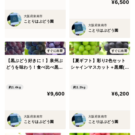
¥6,500
大阪府泉南市
ことりはぶどう園
大阪府泉南市
ことりはぶどう園
すぐに出荷
すぐに出荷
【黒ぶどう好きに！】泉州ぶ
【夏ギフト】彩り2色セット
どうを味わう！食べ比べ黒ぶ
シャインマスカット＋黒耀(ブ
どうセット【朝どれ】
ラックビート)
約1.4kg
約1.2kg
¥9,600
¥6,200
大阪府泉南市
大阪府泉南市
ことりはぶどう園
ことりはぶどう園