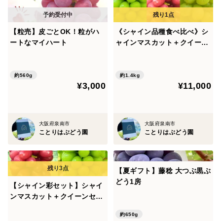
【粒売】皮ごとOK！粒がハ
《シャイン品種食べ比べ》シ
ートなマイハート
ャインマスカット＋クイーン
セブン＋雄宝のセット
約560g
約1.4kg
¥3,000
¥11,000
大阪府泉南市
大阪府泉南市
ことりはぶどう園
ことりはぶどう園
【夏ギフト】藤稔 大つぶ黒ぶ
どう1房
【シャイン彩セット】シャイ
ンマスカット＋クイーンセブ
ンのセット
約650g