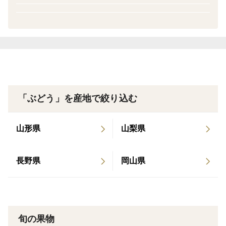
※当園では、できるだけ農薬の散布(大阪府農薬基準の
87%カット)を減らしてるため、
ぶどうの粒に傷や汚れがある場合がございます。
品質上問題はありませんので、おいしくお召がりいただ
けます。
ひとにも環境にも優しいぶどう作りを心がけています。
「ぶどう」を産地で絞り込む
※種無しで育てておりますが、稀に種が入ることがござ
山形県
山梨県
います。
※写真はイメージです。
長野県
岡山県
◆お届けについて◆
ヤマト宅急クール便にてお届けします。
旬の果物