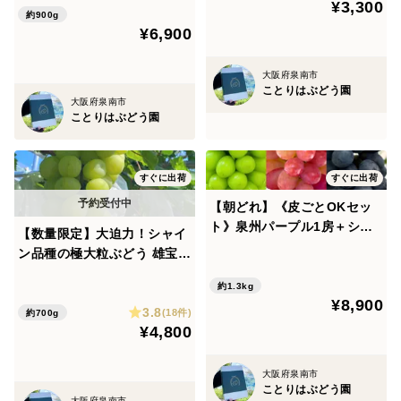
¥3,300
約900g
¥6,900
大阪府泉南市
ことりはぶどう園
大阪府泉南市
ことりはぶどう園
すぐに出荷
すぐに出荷
【朝どれ】《皮ごとOKセッ
ト》泉州パープル1房＋シャ
【数量限定】大迫力！シャイ
インマスカット1房＋サニー
ン品種の極大粒ぶどう 雄宝1
ドルチェ1房のセット
房700g~
約1.3kg
¥8,900
3.8
(18件)
約700g
¥4,800
大阪府泉南市
ことりはぶどう園
大阪府泉南市