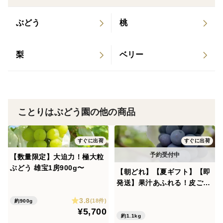
熟れ具合、成長具合をみて収穫いたしますので、お届け
日が前後する可能性がございます。
ぶどう
桃
梨
ベリー
※天候の影響により予定が変更になることもございま
す。
ことりはぶどう園の他の商品
すぐに出荷
すぐに出荷
【数量限定】大迫力！極大粒
ぶどう 雄宝1房900g〜
【朝どれ】【夏ギフト】【即
発送】果汁あふれる！皮ごと
食べられる黒ぶどう 泉州パ
3.8
(18件)
約900g
ープル厳選2房
¥5,700
約1.1kg