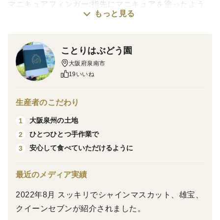
マニキュアフィンガー:指先にマニキュアを塗ったよう
もっと見る
な美しい赤色が特徴の希少品種です。
細長い粒は見た目にも華やかで、ひと口食べるとパリッ
とした食感とともに豊かな果汁が広がります。甘みが強
ことりはぶどう園
く、ほどよい酸味とのバランスも良いため、最後まで飽
大阪府泉南市
きずに楽しめます。
19いいね
そんなマニキュアフィンガーとその時食べごろのぶどう
生産者のこだわり
をミックスにしてお届け。
大阪泉州の土地
1
（例:シャインマスカット、マイハート、マスカットノ
ひとつひとつ手作業で
2
ワール、泉州パープルなど）
安心して食べていただけるように
3
280g×2カップ
最近のメディア実績
2022年8月 スッキリでシャインマスカット、雄宝、
◆発送時期◆
クイーンセブンが紹介されました。
8月中旬～9月下旬