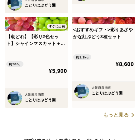
ことりはぶどう園
すぐに出荷
<おすすめギフト>彩りあざや
【朝どれ】【彩り2色セッ
かな紅ぶどう3種セット
ト】シャインマスカット＋サ
ニードルチェの2種詰め合わ
せ
約1.1kg
¥8,600
約900g
¥5,900
大阪府泉南市
ことりはぶどう園
大阪府泉南市
ことりはぶどう園
もっと見る