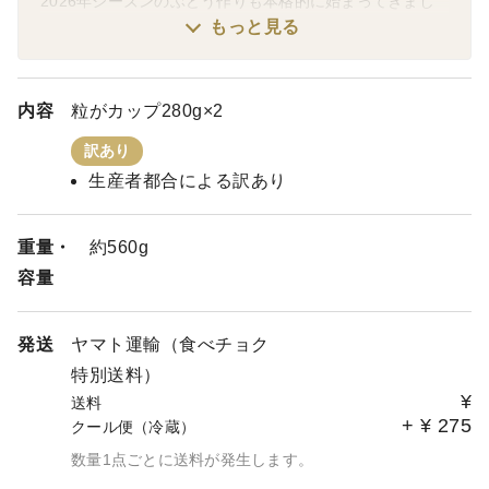
2026年シーズンのぶどう作りも本格的に始まってきまし
た！
もっと見る
今シーズンの予約販売は5月3日を予定しております。
今年もたくさんのご注文お待ちしております🍇
内容
粒がカップ280g×2
訳あり
生産者都合による訳あり
重量・
約560g
容量
発送
ヤマト運輸（食べチョク
特別送料）
¥
送料
+
¥
275
クール便（冷蔵）
数量1点ごとに送料が発生します。