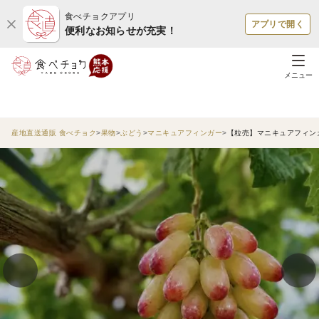
食べチョクアプリ
アプリで開く
便利なお知らせが充実！
メニュー
産地直送通販 食べチョク
果物
ぶどう
マニキュアフィンガー
【粒売】マニキュアフィン