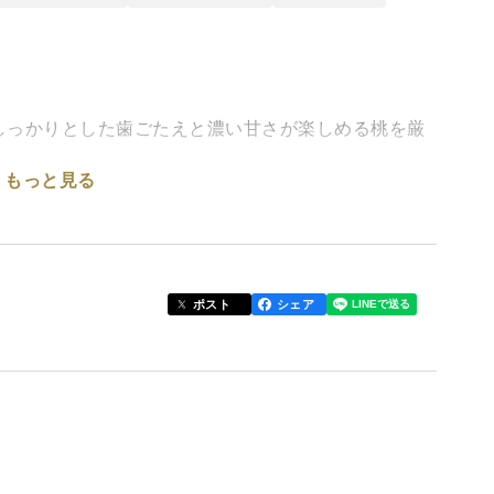
しっかりとした歯ごたえと濃い甘さが楽しめる桃を厳
もっと見る
かため桃”を、朝どれの新鮮な状態で産地直送。
ポスト
シェア
り物に
くり味わいたい方
を楽しみたい方