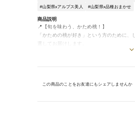
山梨県xアルプス美人
山梨県x品種おまかせ
商品説明
📍【旬を味わう、かため桃！】
「かための桃が好き」という方のために、
選してお届けします。
その時期にいちばん美味しく実る“食べ頃の
※品種はおまかせとなります。
🎯【こんな方におすすめです】
この商品のことをお友達にもシェアしませんか
•桃は“かため派！”という方
•シャキッとした食感が好きなご家族への贈
•追熟による食感の変化も含めて、桃をじっ
•農家直送の、スーパーには並ばない旬の桃
🍑【お届けする品種】