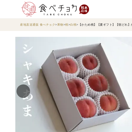
産地直送通販 食べチョク
果物
桃
白桃
【かため桃】【夏ギフト】【朝どれ】か