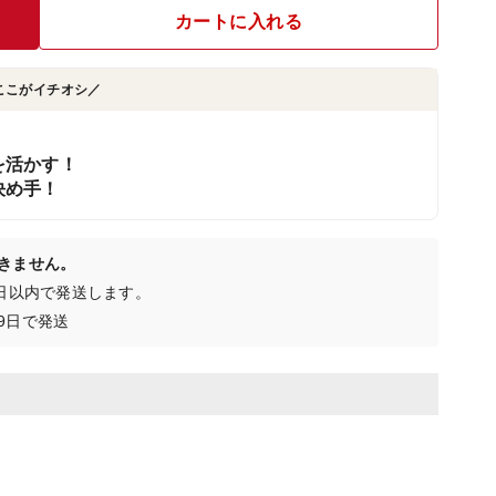
カートに入れる
ここがイチオシ／
！
を活かす！
決め手！
きません。
0日以内で発送します。
9日で発送