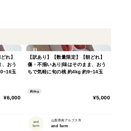
中から、ベストな状態でお届けします。
同梱しておりますので、はじめての方もお楽しみいた
朝どれ】
【訳あり】【数量限定】【朝どれ】
ま、おう
傷・不揃いあり|味はそのまま、おう
状況に応じて順次発送
0~16玉
ちで気軽に旬の桃 約4kg 約9~14玉
約4kg
¥6,000
¥5,000
ます。
で保存すると食感がキープされやすくなります。
は、常温で数日追熟させてから冷蔵庫で冷やしてお召
山梨県南アルプス市
and farm