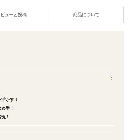
レビューと投稿
商品について
！
を活かす！
決め手！
表現！