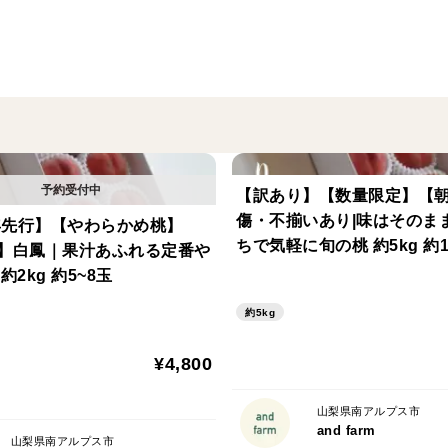
その時期に食べ頃を迎えるかための品種の
お届けする桃の特徴が分かる品種ガイドも
だけます。
📦【内容量・発送について】
約1.3kg（約3〜5玉）
約2kg（約4〜7玉）
【訳あり】【数量限定】【
約4kg（約8〜14玉）
傷・不揃いあり|味はそのま
7年先行】【やわらかめ桃】
•発送時期：7月上旬～8月下旬まで、収穫
ちで気軽に旬の桃 約5kg 約1
】白鳳｜果汁あふれる定番や
•配送方法：冷蔵
約2kg 約5~8玉
🧊【保存・お召し上がり方】
約5kg
届いた桃は、常温または冷蔵庫で保存でき
¥4,800
かための食感を楽しみたい場合は、冷蔵庫
味わいの変化や硬さの変化を楽しみたい方
山梨県南アルプス市
し上がりください。
and farm
山梨県南アルプス市