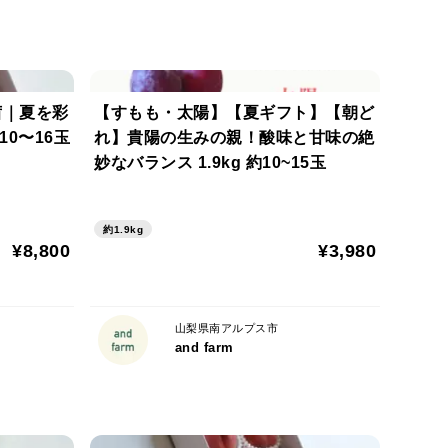
茜｜夏を彩
【すもも・太陽】【夏ギフト】【朝ど
0〜16玉
れ】貴陽の生みの親！酸味と甘味の絶
妙なバランス 1.9kg 約10~15玉
約1.9kg
¥8,800
¥3,980
山梨県南アルプス市
and farm