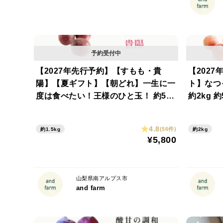
【2027年先行予約】【すもも・貴
【202
陽】【夏ギフト】【朝どれ】一生に一
ト】な
度は食べたい！王様のひと玉！ 約5~9
約2kg 約
玉
4.8
(56件)
約1.5kg
約2kg
¥5,800
山梨県南アルプス市
and farm