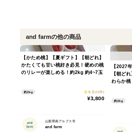
and farmの他の商品
【かため桃】【夏ギフト】【朝どれ】
かたくても甘い桃好き必見！硬めの桃
【202
のリレーが楽しめる！約2kg 約4~7玉
【朝どれ
わらか桃 
4.5
(32件)
約2kg
¥3,800
約2kg
山梨県南アルプス市
and farm