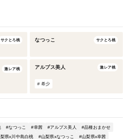
なつっこ
サクとろ桃
サクとろ桃
アルプス美人
激レア桃
激レア桃
# 希少
桃
なつっこ
幸茜
アルプス美人
品種おまかせ
梨県x川中島白桃
山梨県xなつっこ
山梨県x幸茜