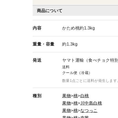
商品について
内容
かため桃約1.3kg
重量・
容量
約1.3kg
発送
ヤマト運輸（食べチョク特
送料
クール便（冷蔵）
数量1点ごとに送料が発生します
種別
果物
桃
白桃
果物
桃
川中島白桃
果物
桃
なつっこ
果物
桃
幸茜