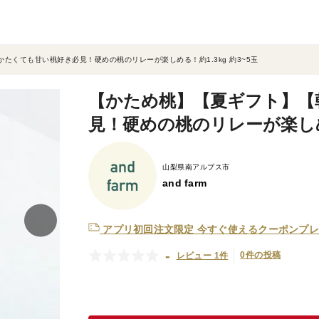
たくても甘い桃好き必見！硬めの桃のリレーが楽しめる！約1.3kg 約3~5玉
【かため桃】【夏ギフト】【
見！硬めの桃のリレーが楽しめる
山梨県南アルプス市
and farm
アプリ初回注文限定
今すぐ使えるクーポンプレ
-
0件の投稿
レビュー 1件