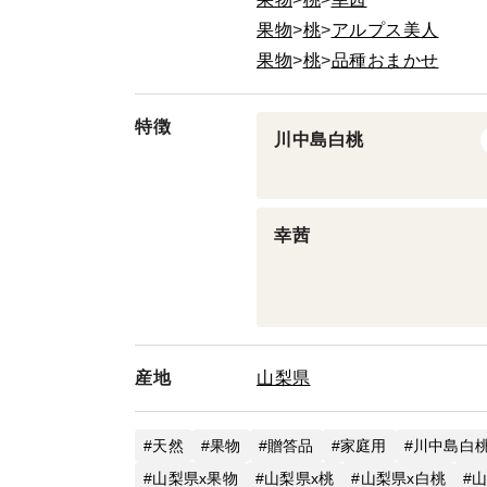
果物
桃
アルプス美人
果物
桃
品種おまかせ
特徴
川中島白桃
幸茜
産地
山梨県
天然
果物
贈答品
家庭用
川中島白
山梨県x果物
山梨県x桃
山梨県x白桃
山