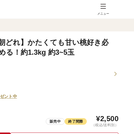
メニュー
朝どれ】かたくても甘い桃好き必
！約1.3kg 約3~5玉
ゼント中
¥
2,500
販売中
終了間際
（税込/送料別）