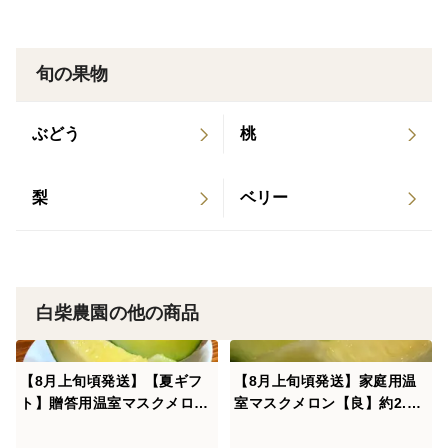
畳んだ状態で封をいたします。
🟢収穫日や食べごろ、保存方法などをまとめたリーフ
旬の果物
レットを同封しています。ぜひ参考にしてください。
🟢品種は 「ヴェルダ初夏」 「ヴェルダ夏系」のいず
れかで、お客様が選択できませんのでご了承ください。
ぶどう
桃
🟢簡易的ではありますが、化粧箱の外側に「短冊熨斗
シール」を貼れます。ご希望のされる場合は、特記事項
梨
ベリー
にて、「表書き（御中元、御礼、御祝、御見舞な
ど）」、「名前」をご記入ください。
＊特記事項にて、名前の記載がない場合は表書きのみで
作成いたします。また表書きの記載がない場合は「御中
白柴農園の他の商品
元」で作成いたします。
【8月上旬頃発送】【夏ギフ
【8月上旬頃発送】家庭用温
届きましたら、一度箱から出し商品のチェックをして頂
ト】贈答用温室マスクメロン
室マスクメロン【良】約2.8
いたのち、『常温』で保存してください。
【特】約3㎏ 2玉 愛知県豊
㎏ 2玉 愛知県豊橋産
マスクメロンの中でも特に美しいと言われる品種です。
橋産