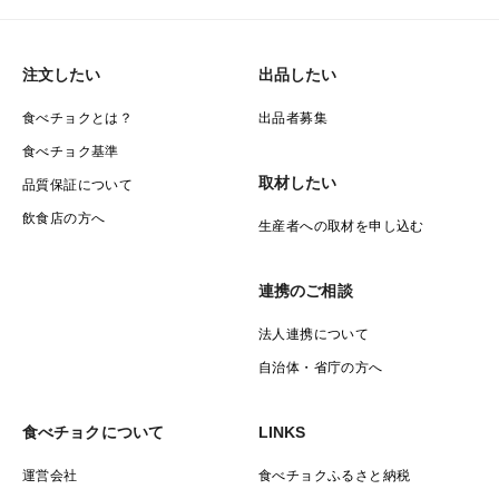
メロンは1株に1玉しか収穫しません。何もしなければ1
株あたり100個は結実してしまうところを、全て手作業
注文したい
出品したい
で摘果し、その養分を一つに集中させることで、最高の
味と香りを生み出すことができるのです。
食べチョクとは？
出品者募集
食べチョク基準
こだわり②『徹底した温度・湿度管理』
取材したい
品質保証について
メロンは”温度・湿度管理”が命です。白柴農園では先進
飲食店の方へ
生産者への取材を申し込む
的な機械等に頼らず、熟練の責任者2名が気候の変化に
常に気を使うことで、精密な温度・湿度管理を実現して
連携のご相談
います。
法人連携について
こだわり③『科学に基づき積極的に有機肥料を使用』
自治体・省庁の方へ
積極的に有機肥料を使用する栽培にもこだわっており、
有機肥料として光合成細菌を自家培養し与えておりま
食べチョクについて
LINKS
す。これは土壌中の微生物の多様性を推し進めるやり方
運営会社
食べチョクふるさと納税
で、殺菌するのではなく、"良い菌を増やす"ことで、土