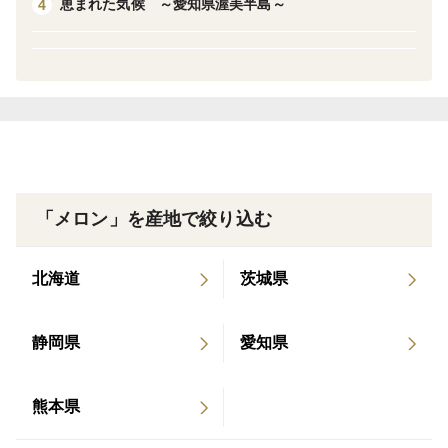
恵まれた気候 ～愛知県渥美半島～
4
白柴農園独自規格となります。
一日300~400個収穫した中で、最も美しく、かつ美味し
そうな、究極のメロンを『1個だけ』選別いたしまし
た。
農場長自ら厳選した、その日で一番のメロンです。
収穫日は7日間を予定しておりますので、計7個の限定商
品となります。
高級フルーツ店や百貨店などで一級品として販売されて
「メロン」を産地で絞り込む
おり、見栄えもよく、ご贈答として使える品格と品質の
高さをかね備えた逸品です。
北海道
茨城県
家族友人同僚など愛すべき人との団欒のお供に
静岡県
愛知県
かけがえのない大切な方へのギフトに
白柴農園のメロンはいかがでしょうか。
熊本県
🟢60サイズの化粧箱にメロンをやさしく入れ、持ち手を