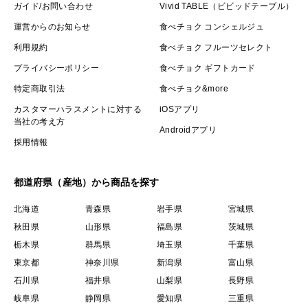
ガイド/お問い合わせ
Vivid TABLE（ビビッドテーブル）
壌環境を最適にします。これにより病気にとても強くな
運営からのお知らせ
食べチョク コンシェルジュ
ります。病気に強くなればおのずと農薬の量も減らせる
利用規約
食べチョク フルーツセレクト
というわけです。
プライバシーポリシー
食べチョク ギフトカード
さらにはアミノ酸を分泌する効果を持つので、メロンの
特定商取引法
食べチョク&more
旨味をより一層引き立たせてくれます。
また、光合成細菌のエサとして海藻エキスを採用してお
カスタマーハラスメントに対する
iOSアプリ
当社の考え方
り、これはエサとしての機能だけでなく、土壌にミネラ
Androidアプリ
採用情報
ルも供給してくれます。
有機肥料はそれこそ無数に存在し、様々な効果を持ち合
都道府県（産地）から商品を探す
わせております。それらを理解し適切に扱うことで、こ
のような驚くべき相互作用をもたらしてくれます。とて
北海道
青森県
岩手県
宮城県
も面白いですよね。
秋田県
山形県
福島県
茨城県
栃木県
群馬県
埼玉県
千葉県
東京都
神奈川県
新潟県
富山県
ほかにも、根を長く、葉を大きくする工夫などな
石川県
福井県
山梨県
長野県
ど．．．
岐阜県
静岡県
愛知県
三重県
全てはメロンを美味しく美しくするため、