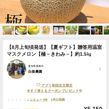
【8月上旬頃発送】【夏ギフト】贈答用温室
マスクメロン【極－きわみ－】約1.5㎏
愛知県豊橋市
白柴農園
アプリ初回注文限定
今すぐ使えるクーポンプレゼント中
-
1件の投稿
レビュー 0件
¥
5,150