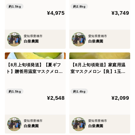
キッチンとは言わず、ぜひリビングに置くことをおすす
約1.5kg
約2.8kg
¥4,975
¥3,749
めいたします。
メロンの香りと美しさを堪能しながら食べごろを待つ
日々は、皆様にとってきっと素敵な日々となるでしょ
愛知県豊橋市
愛知県豊橋市
う。
白柴農園
白柴農園
🛑商品に問題がありましたら、すぐにメッセージにてお
【8月上旬頃発送】【夏ギフ
【8月上旬頃発送】家庭用温
伝えください。（腐っている、割れている、全く甘くな
ト】贈答用温室マスクメロン
室マスクメロン【良】1玉
いなど）
【特】約1.5㎏ 1玉 愛知県
約1.4kg愛知県豊橋産
その際にはお手数ですが、写真と簡単な状況の説明をい
豊橋産
ただけますと幸いです。
約1.5kg
約1.4kg
¥2,548
¥2,099
誠意を持ってしっかりご対応させていただきます。
▼▼商品の特徴▼▼
愛知県豊橋市
愛知県豊橋市
白柴農園
白柴農園
《食レポ》(農場長が実際に食べながら書きました)