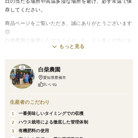
日の当たる場所や高温多湿な場所を避け、必ず常温で保
存してください。
商品ページをご覧いただき、誠にありがとうございます
😊
白柴農園は厳選したマスクメロンを、より多くの方にお
もっと見る
届けできるよう、誠心誠意ご対応させて頂きます🔅
▼▼商品概要▼▼
白柴農園
愛知県豊橋市
温室マスクメロン
3いいね
品種 アールスメロン 「ヴェルダ初夏」「ヴェルダ夏
系」のいずれか
生産者のこだわり
等級 【極－きわみ－】
一番美味しいタイミングでの収穫
1
個数 1玉
ハウス栽培による徹底した管理体制
2
サイズ 約1.5kg
有機肥料の使用
3