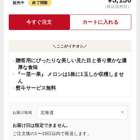
販売中
終了間際
（税込/送料別）
今すぐ注文
カートに入れる
＼ここがイチオシ／
贈答用にぴったりな美しい見た目と香り豊かな濃
厚な食味
『一茎一果』 メロンは1株に1玉しか収穫しませ
ん
熨斗サービス無料
お届け地域
お届け日は指定できません。
ご注文後の1〜19日以内で発送します。