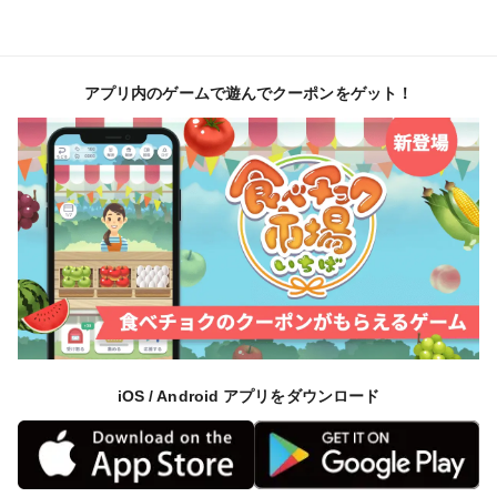
口に入れるとさらりとした舌触り、爽やかな香りが鼻を
抜けたあと、とろけるような甘さが口いっぱいに広がり
ます。みっちり凝縮された果肉を噛むたびに、ジュー
アプリ内のゲームで遊んでクーポンをゲット！
シーで濃厚な果汁があふれ出てきます。
メロン特有のえぐみを極限まで抑えたその甘味は、味の
濃さに反したスッキリとしたのどごしを実現していま
す。心地よい後味が次のひと口を求め、爽やかで豊潤な
香りと、甘味の凝縮された果汁が、喉を通るたびに幸せ
を感じます。
▼▼栽培/生産方法、こだわり▼▼
白柴農園では収穫量よりもメロン一つ一つの「質」を追
iOS / Android アプリをダウンロード
求して、様々な工夫を凝らして栽培を行っております。
こだわり①『一茎一果』