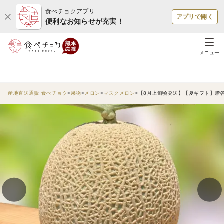
食べチョクアプリ
アプリで開く
便利なお知らせが充実！
メニュー
産地直送通販 食べチョク
果物
メロン
マスクメロン
【8月上旬頃発送】【夏ギフト】贈答