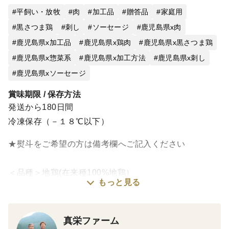
平飼い・放牧
肉
加工品
贈答品
家庭用
黒さつま鶏
刺し
ソーセージ
鹿児島県x肉
鹿児島県x加工品
鹿児島県x鶏肉
鹿児島県x黒さつま鶏
鹿児島県x惣菜系
鹿児島県x加工方法
鹿児島県x刺し
鹿児島県xソーセージ
賞味期限 / 保存方法
発送から180日間
冷凍保存（－１８℃以下）
★熨斗をご希望の方は備考欄へご記入ください
＜品種＞地鶏(在来種100%地鶏）
もっと見る
かごしま地鶏『黒さつま鶏』
薩摩鶏×黄斑プリマスロック
真栄ファーム