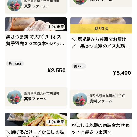
提供後は30分以内にお召し上がりください。
鹿児島県南九州市川辺町
真栄ファーム
(常温に置いていると菌が増殖していく為、なるべく早
く食べ終えていただきたいです)
すぐに出荷
黒さつま鶏 特大Σ(ﾟДﾟ)オス
＼ 鹿児島から冷蔵でお届け
鶏手羽先２０本(5本×4パッ
／ 黒さつま鶏のメス丸鶏1
ク)
羽(約2kg)
約1.6kg
約2kg
¥2,550
¥5,400
鹿児島県南九州市川辺町
鹿児島県南九州市川辺町
真栄ファーム
真栄ファーム
すぐに出荷
かごしま地鶏の肉詰合わせセ
＼揚げるだけ！／かごしま地
ット～黒さつま鶏～