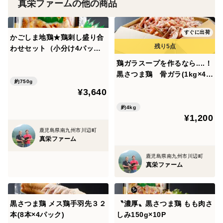
炊き立てのご飯3合に混ぜるだけ♪
真栄ファームの他の商品
忙しい朝にはかな～り重宝します！！
すぐに出荷
かごしま地鶏★鶏刺し盛り合
＜保存方法＞
わせセット（小分け4パック
－１８℃以下
計600g＋醤油）
鶏ガラスープを作るなら....！
黒さつま鶏 骨ガラ(1kg×4
約750g
＜賞味期限＞
P)
¥3,640
鶏刺し：１８０日
約4kg
炭火焼き：３６５日
¥1,200
ソーセージ：３６５日
鹿児島県南九州市川辺町
真栄ファーム
鶏混ぜ込みご飯の素：３６５日
鹿児島県南九州市川辺町
真栄ファーム
＜原材料＞
★鶏ソーセージ：≪黒さつま鶏36％使用≫鶏肉に占める
割合
黒さつま鶏 メス鶏手羽先３２
〝濃厚〟黒さつま鶏 もも肉さ
鶏肉(国産)、でん粉、食塩、香辛料、ぶどう糖、卵粉
本(8本×4パック)
しみ150g×10P