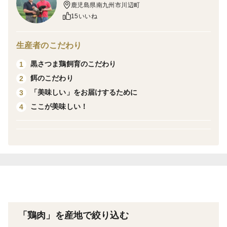
＜内容量＞
鹿児島県南九州市川辺町
・鶏刺し150g・・・・３パック(カット済み)
15いいね
・炭火焼き100g・・・・１パック
・ソーセージ130g(5本)・・・・２パック
生産者のこだわり
・混ぜ込みご飯の素(3合用)・・・・１パック
黒さつま鶏飼育のこだわり
1
餌のこだわり
2
「美味しい」をお届けするために
3
ここが美味しい！
4
＜商品について＞
・鶏刺し
冷蔵庫で半日または流水解凍後、そのまま食べられま
す！
にんにくや生姜などの薬味と一緒に食べるとGood！
南九州では、甘いお醤油で食べるのが鉄板♪ ぜひ付属の
お醤油で食べてみてください(^^)/
鶏のさしみはちょっと…と抵抗のある方には、炊き込み
「鶏肉」を産地で絞り込む