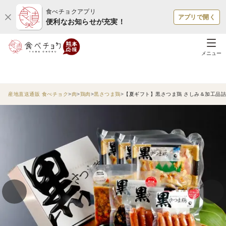
食べチョクアプリ
アプリで開く
便利なお知らせが充実！
メニュー
産地直送通販 食べチョク
肉
鶏肉
黒さつま鶏
【夏ギフト】黒さつま鶏 さしみ＆加工品