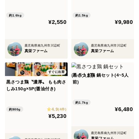
末、デキストリン／リン酸塩(Na)、調味料(アミノ酸
等)、増粘多糖類、酸化防止剤(V.C、精油除去フェンネ
約1.6kg
約1.5kg
ル抽出物、V.E)、発色剤(硝酸K、亜硝酸Na)、香辛料抽
¥2,550
¥9,980
出物、(一部に鶏肉・卵を含む)
★鶏混ぜ込みご飯の素：鶏肉(鹿児島県産黒さつま鶏)、
醤油、ごぼう、人参、砂糖、発酵調味料、風味調味料、
鹿児島県南九州市川辺町
鹿児島県南九州市川辺町
真栄ファーム
真栄ファーム
おろし生姜、食塩／調味料(アミノ酸等)、（一部に鶏
肉・小麦・大豆を含む)
★炭火焼き：鶏肉(鹿児島県産黒さつま鶏)、食塩(国内製
すぐに出荷
黒さつま鶏 鍋セット(4~5人
造）、昆布、干椎茸、干帆立貝柱
黒さつま鶏〝濃厚〟 もも肉さ
前)
しみ150g×5P(醤油付き)
※生食として召し上がる際の注意事項※
約1.7kg
食肉の生食にはリスクがあります。
¥6,480
4.9
(4件)
約900g
体調不良や体の弱っている方、ご年配の方やお子様の生
¥5,230
食はお控えください。
解凍後はその日のうちにお召し上がりください。
鹿児島県南九州市川辺町
真栄ファーム