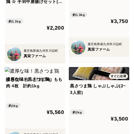
鶏 ☆ 手羽中唐揚げセット(の
り塩20本・にんにく醤油10
本)
約1.3kg
¥3,750
約1.1kg
¥2,200
鹿児島県南九州市川辺町
真栄ファーム
鹿児島県南九州市川辺町
真栄ファーム
すぐに出荷
濃厚な味！黒さつま鶏 もも
肉 4枚 計約1kg
黒さつま鶏 しゃぶしゃぶ(2~
3人前)
約1kg
¥5,560
約1kg
¥3,500