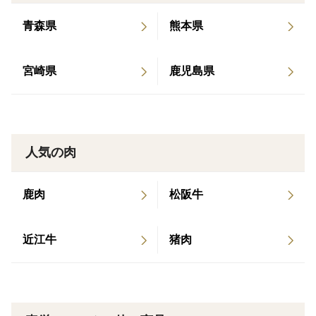
ご飯や親子丼に使ってみてください♪ 炙った皮目の香ば
しさが、お料理の味をグンとグレードアップしてくれま
青森県
熊本県
す。
宮崎県
鹿児島県
・炭火焼き
味の決め手は、厳選した数種類のブレンド塩！
保存料・添加物を使用していません。
人気の肉
・ソーセージ
鶏肉好きさんに大好評！
鹿肉
松阪牛
鶏肉を100％使用したソーセージです。
パリッとジューシーな鶏の旨味は、ビールが進んで最高
です！
近江牛
猪肉
・鶏混ぜ込みご飯の素