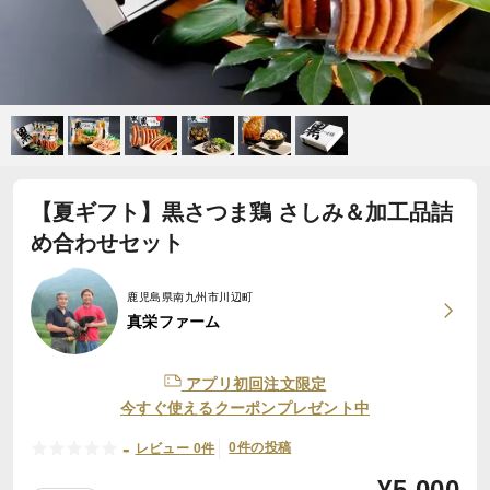
【夏ギフト】黒さつま鶏 さしみ＆加工品詰
め合わせセット
鹿児島県南九州市川辺町
真栄ファーム
アプリ初回注文限定
今すぐ使えるクーポンプレゼント中
-
0件の投稿
レビュー 0件
¥
5,000