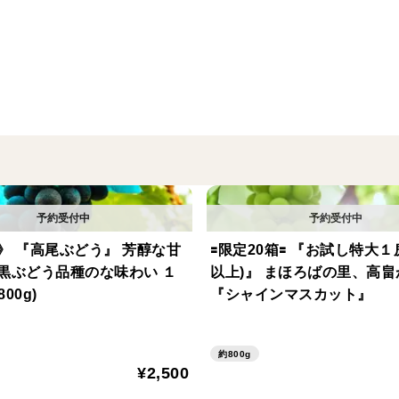
品種の特徴
希少品種の黒ぶどう。しっとりとした果皮
た瞬間に広がる上品な甘みが特徴です。種
べやすい逸品です。
》 『高尾ぶどう』 芳醇な甘
🟰限定20箱🟰 『お試し特大１房
黒ぶどう品種のな味わい １
以上)』 まほろばの里、高
800g)
『シャインマスカット』
約800g
¥2,500