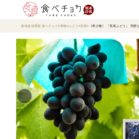
産地直送通販 食べチョク
果物
ぶどう
高尾
《希少種》 『高尾ぶどう』 芳醇