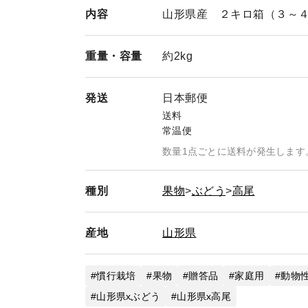
内容
山形県産 ２キロ箱（３～
重量・
容量
約2kg
発送
日本郵便
送料
常温便
数量1点ごとに送料が発生します
種別
果物
ぶどう
高尾
産地
山形県
慣行栽培
果物
贈答品
家庭用
動物
山形県xぶどう
山形県x高尾