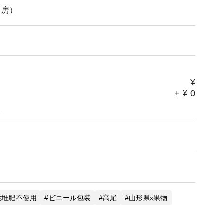
４房）
¥
+
¥
0
。
性堆肥不使用
ビニール包装
高尾
山形県x果物