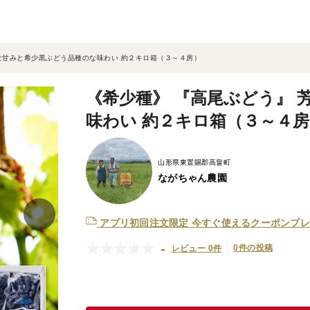
な甘みと希少黒ぶどう品種のな味わい 約２キロ箱（３～４房）
《希少種》 『高尾ぶどう』
味わい 約２キロ箱（３～４房
山形県東置賜郡高畠町
ながちゃん農園
アプリ初回注文限定
今すぐ使えるクーポンプレ
-
0件の投稿
レビュー 0件