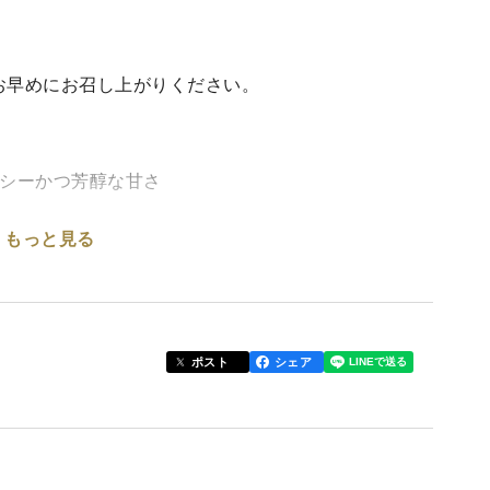
お早めにお召し上がりください。
ーシーかつ芳醇な甘さ
もっと見る
に抑え、有機肥料と微生物の力を活かした土壌改良を
います。
ポスト
シェア
ので甘く育ちます。