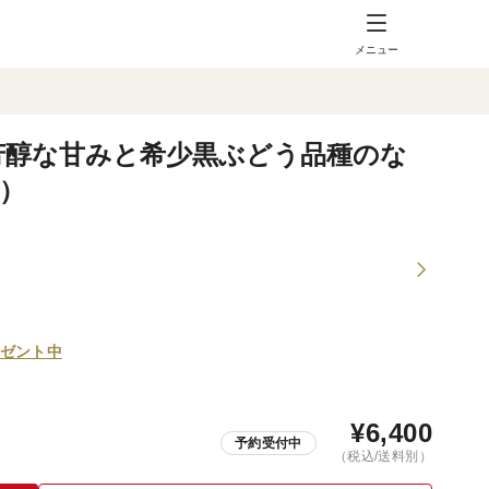
メニュー
 芳醇な甘みと希少黒ぶどう品種のな
）
ゼント中
¥
6,400
予約受付中
（税込/送料別）