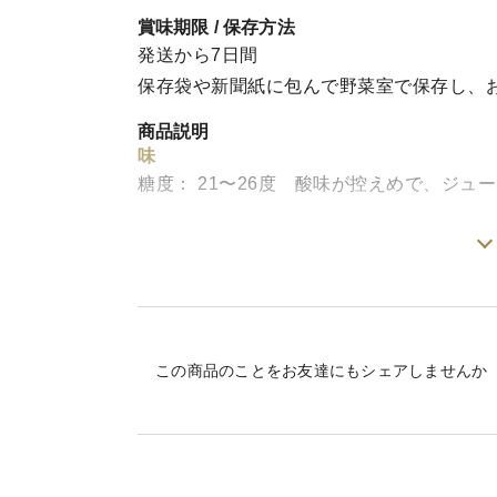
賞味期限 / 保存方法
発送から7日間
保存袋や新聞紙に包んで野菜室で保存し、
商品説明
味
糖度： 21〜26度 酸味が控えめで、ジュ
栽培・生産のこだわり
土作りにこだわり、化学肥料を必要最小限
実施しております。
一房ひと房毎日巡回観察して大切に育てて
この商品のことをお友達にもシェアしませんか
産地の特徴
雪深く、夏は暑く。１日の気温差も大きい
空気も水もきれいです。