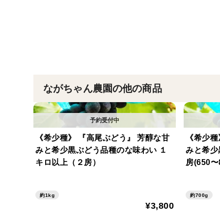
ながちゃん農園の他の商品
《希少種》 『高尾ぶどう』 芳醇な甘
《希少種
みと希少黒ぶどう品種のな味わい １
みと希少
キロ以上（２房）
房(650〜
約1kg
約700g
¥3,800