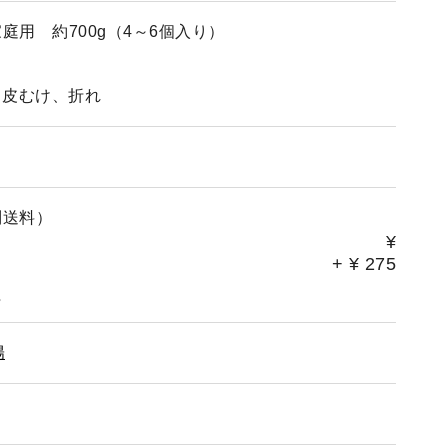
用 約700g（4～6個入り）
、皮むけ、折れ
別送料）
¥
+
¥
275
。
陽