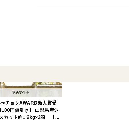
通常価格2000円のところ300円引きの1
（ご家庭用ですが"味"はバッチリ「完熟貴
予定数量に達した場合など事前告知なしで終
日間ほどです。お早めにご購入（ご予約）
☆★☆数量限定☆★☆
在庫があれば増やす予定です。収穫期間はほ
（お気に入りに追加）を押して再販希望を
【家庭用・訳ありについて】
葉すれ、枝すれ、肉割れ,、裂果、柔らかい
朝採り当日出荷、見た目の問題で訳ありに
配送中に下側から果汁が出る可能性があり
年食べチョクAWARD新人賞受
1100円値引き】 山梨県産シ
【発送事前連絡について】
カット約1.2kg×2箱 【ご
あり】美味しい食べ方や保存
こちらの商品は事前連絡なしで発送いたし