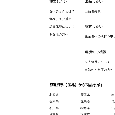
注文したい
出品したい
食べチョクとは？
出品者募集
食べチョク基準
取材したい
品質保証について
飲食店の方へ
生産者への取材を申
連携のご相談
法人連携について
自治体・省庁の方へ
都道府県（産地）から商品を探す
北海道
青森県
岩
栃木県
群馬県
埼
石川県
福井県
山
滋賀県
京都府
大