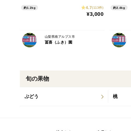
を同封します!
の仕方を
4.7
(113件)
約1.2kg
約2.4kg
¥3,000
山梨県南アルプス市
冨喜（ふき）園
旬の果物
ぶどう
桃