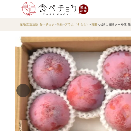
産地直送通販 食べチョク
果物
プラム（すもも）
貴陽
お試し貴陽クール便 