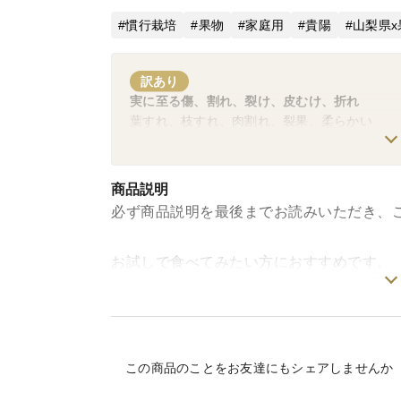
慣行栽培
果物
家庭用
貴陽
山梨県x
訳あり
実に至る傷、割れ、裂け、皮むけ、折れ
葉すれ、枝すれ、肉割れ、裂果、柔らかい
商品説明
必ず商品説明を最後までお読みいただき、
お試しで食べてみたい方におすすめです。
贈答には不向きです。
プラム好きには一度は召し上がっていただ
酸味と甘みのバランスが最高
果汁たっぷり完熟貴陽！（平均糖度15度以
この商品のことをお友達にもシェアしませんか