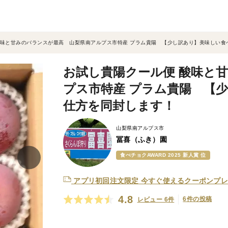
酸味と甘みのバランスが最高 山梨県南アルプス市特産 プラム貴陽 【少し訳あり】美味しい食
お試し貴陽クール便 酸味と
プス市特産 プラム貴陽 【
仕方を同封します！
山梨県南アルプス市
冨喜（ふき）園
食べチョクAWARD 2025 新人賞 位
アプリ初回注文限定
今すぐ使えるクーポンプレ
4.8
6件の投稿
レビュー 6件