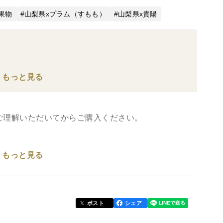
果物
山梨県xプラム（すもも）
山梨県x貴陽
もっと見る
ご理解いただいてからご購入ください。
もっと見る
きたい一品
上）
ポスト
シェア