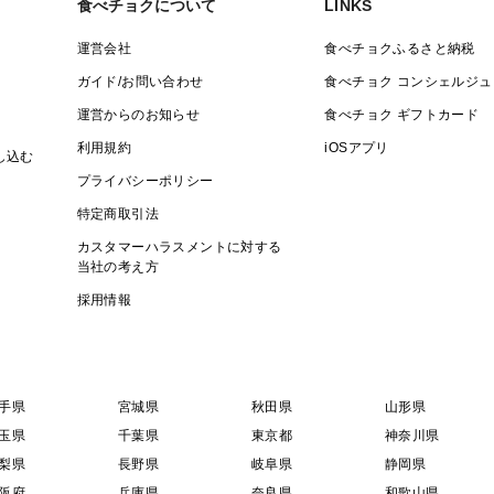
食べチョクについて
LINKS
（お届け日の指定はできませんが時間指定
※時間指定がある場合は必ず注文時に選択
運営会社
食べチョクふるさと納税
不在等でお受け取りが難しい日がある場合
ガイド/お問い合わせ
食べチョク コンシェルジュ
運営からのお知らせ
食べチョク ギフトカード
【配送方法】
利用規約
iOSアプリ
し込む
クール宅急便（一部離党を除く）
プライバシーポリシー
※一部離島への発送は行っておりません
特定商取引法
（発送から到着まで日数がかかるため）
カスタマーハラスメントに対する
※申し訳ございませんが一部離島の方のご
当社の考え方
採用情報
【梱包について】
ご家庭用ですが配送中にあまり動かない様
手県
宮城県
秋田県
山形県
【召し上がり方や保存について】
玉県
千葉県
東京都
神奈川県
同封いたします。
梨県
長野県
岐阜県
静岡県
阪府
兵庫県
奈良県
和歌山県