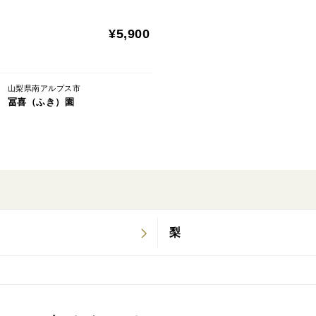
同封します!
予めご了承ください。
不在等でお受け取りが難しい日がある場合
¥5,900
【商品の説明】
プラム貴陽（訳あり）1箱
山梨県南アルプス市
冨喜（ふき）園
【内容量】
約0.7㎏ 4～6個
※個数指定不可
【発送時期】
7月中旬～8月初めを予定しております。
梨
ご注文頂いた順番でお送り致します。
【日時指定について】
ご指定不可となります。