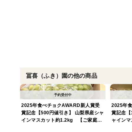
冨喜（ふき）園の他の商品
2025年食べチョクAWARD新人賞受
2025
賞記念【500円値引き】 山梨県産シャ
賞記念【
インマスカット約1.2kg 【ご家庭用
ャインマス
訳あり】美味しい食べ方や保存の仕方
家庭用訳