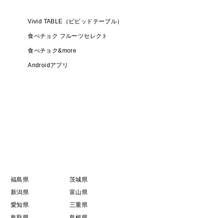
は可能です。）
をお願い致します。
Vivid TABLE（ビビッドテーブル）
は事前にご連絡ください
食べチョク フルーツセレクト
食べチョク&more
Androidアプリ
注文はキャンセルさせて頂きます。
に梱包します。
福島県
茨城県
新潟県
富山県
愛知県
三重県
鳥取県
島根県