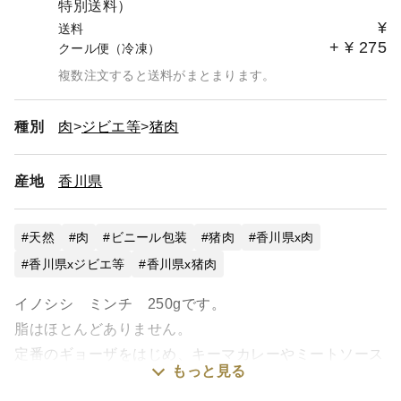
特別送料）
¥
送料
+
¥
275
クール便（冷凍）
複数注文すると送料がまとまります。
種別
肉
ジビエ等
猪肉
産地
香川県
天然
肉
ビニール包装
猪肉
香川県x肉
香川県xジビエ等
香川県x猪肉
イノシシ ミンチ 250gです。
脂はほとんどありません。
定番のギョーザをはじめ、キーマカレーやミートソース
もっと見る
に。