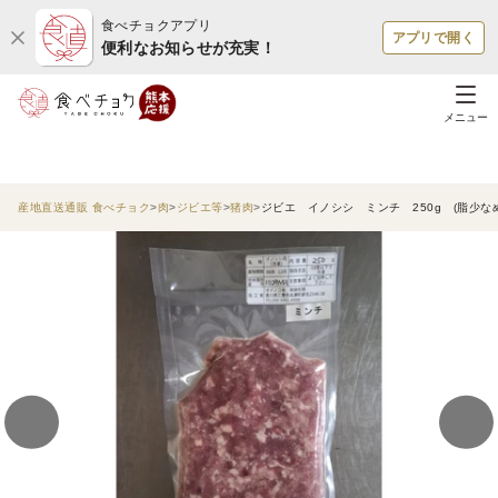
食べチョクアプリ
アプリで開く
便利なお知らせが充実！
メニュー
産地直送通販 食べチョク
肉
ジビエ等
猪肉
ジビエ イノシシ ミンチ 250g (脂少な