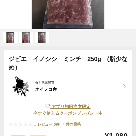
ジビエ イノシシ ミンチ 250g (脂少な
め）
香川県三豊市
オイノコ舎
アプリ初回注文限定
今すぐ使えるクーポンプレゼント中
-
0件の投稿
レビュー 0件
¥
1,080