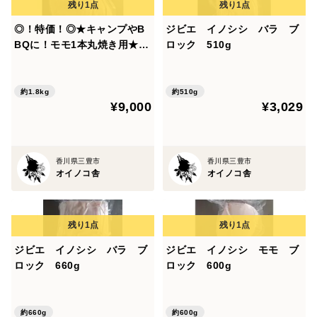
◎！特価！◎★キャンプやB
ジビエ イノシシ バラ ブ
BQに！モモ1本丸焼き用★
ロック 510g
ジビエ やわらか仔イノシシ
【皮付き】【骨付き】後足
1800g
約1.8kg
約510g
¥9,000
¥3,029
香川県三豊市
香川県三豊市
オイノコ舎
オイノコ舎
ジビエ イノシシ バラ ブ
ジビエ イノシシ モモ ブ
ロック 660g
ロック 600g
約660g
約600g