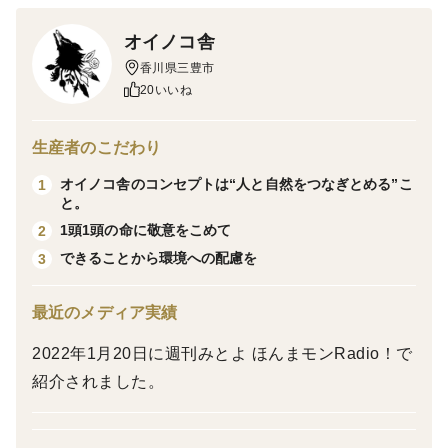
気軽に使えて栄養価の高いイノシシのミンチは
ジビエ初心者からベテランの方までおすすめ商品です！
オイノコ舎
香川県三豊市
20いいね
賞味期限2026年12月
生産者のこだわり
オイノコ舎のコンセプトは“人と自然をつなぎとめる”こ
1
と。
1頭1頭の命に敬意をこめて
2
できることから環境への配慮を
3
最近のメディア実績
2022年1月20日に週刊みとよ ほんまモンRadio！で
紹介されました。