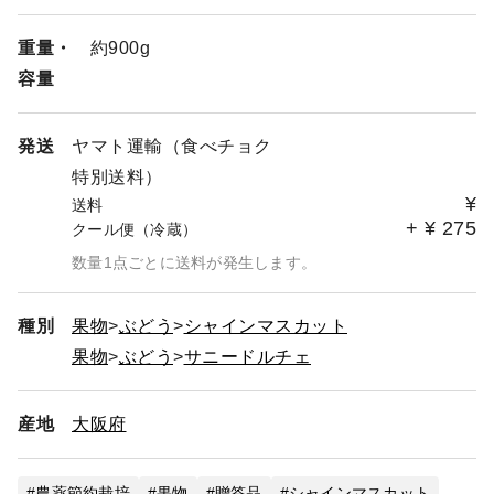
重量・
約900g
容量
発送
ヤマト運輸（食べチョク
特別送料）
¥
送料
+
¥
275
クール便（冷蔵）
数量1点ごとに送料が発生します。
種別
果物
ぶどう
シャインマスカット
果物
ぶどう
サニードルチェ
産地
大阪府
農薬節約栽培
果物
贈答品
シャインマスカット