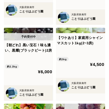
大阪府泉南市
※天候の影響により予定が変更になることもございま
ことりはぶどう園
大阪府泉南市
す。
ことりはぶどう園
【ワケあり】家庭用シャイン
マスカット1kg(2~3房)
【朝どれ】黒い宝石！味も濃
い、黒耀(ブラックビート)2房
約1kg
¥4,500
約1.2kg
¥6,000
大阪府泉南市
ことりはぶどう園
大阪府泉南市
ことりはぶどう園