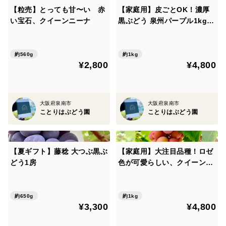
【粒売】とっても甘〜い 赤
【家庭用】皮ごとOK！濃厚
い宝石、クイーンニーナ
黒ぶどう 泉州パープル1kg(2
~3房)
約560g
約1kg
¥2,800
¥4,800
大阪府泉南市
大阪府泉南市
ことりはぶどう園
ことりはぶどう園
【夏ギフト】藤稔 大つぶ黒ぶ
【家庭用】大注目品種！ロゼ
どう1房
色が可愛らしい、クイーンニ
ーナ1kg（2〜4房）
約650g
約1kg
¥3,300
¥4,800