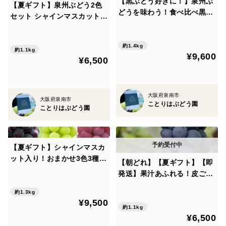
【黒ぶどう好きに！】泉州ぶ
【夏ギフト】泉州ぶどう2色
います。
どうを味わう！食べ比べ黒ぶ
セット シャインマスカット＋
どうセット【朝どれ】
泉州パープル
※写真はイメージです。
約1.4kg
約1.1kg
¥9,600
¥6,500
◆お届けについて◆
ヤマト宅急クール便にてお届けします。
大阪府泉南市
大阪府泉南市
ことりはぶどう園
ことりはぶどう園
熟れ具合、成長具合をみて収穫いたしますので、
お届け日が前後する可能性がございます。
【夏ギフト】シャインマスカ
ット入り！おまかせ3色3種ぶ
【朝どれ】【夏ギフト】【即
◆熨斗対応について◆
どう
発送】果汁あふれる！皮ごと
備考欄にてお知らせ下さい。
食べられる黒ぶどう 泉州パ
約1.3kg
名入れご希望の方は、必ず名入れのお名前も一緒にお知
ープル厳選2房
¥9,500
らせください。
約1.1kg
¥6,500