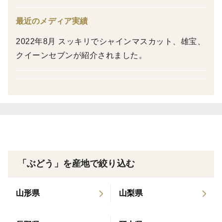
青リンゴのような風味と食感が特徴的。
最近のメディア実績
名前の通り、太陽のような赤オレンジ色のぶどう。
ことりはぶどう園おすすめの品種です。
2022年8月 スッキリでシャインマスカット、雄宝、
クイーンセブンが紹介されました。
＜栽培のこだわり＞
ひとつひとつ丁寧に手作業で育てております。おいしく
食べていただけるように、
農薬なども散布する回数をできるだけ減らし大阪府農薬
基準の87%もカットし、育てています。
＜産地の特徴＞
「ぶどう」を産地で絞り込む
泉州地域は比較的温暖な気候で、太陽をたくさん浴びる
ことができる平地で育てています。
山形県
山梨県
周りは畑なので日差しを遮ることなく、ぶどうに太陽を
届けられ、甘く粒も大きく育ってくれます