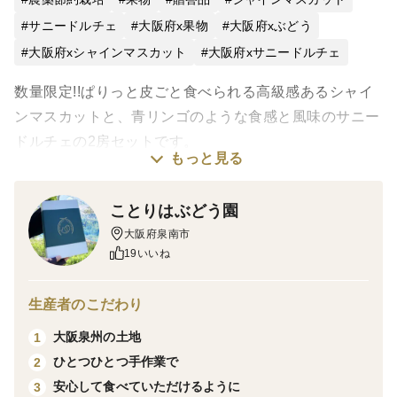
サニードルチェ
大阪府x果物
大阪府xぶどう
大阪府xシャインマスカット
大阪府xサニードルチェ
数量限定!!ぱりっと皮ごと食べられる高級感あるシャイ
ンマスカットと、青リンゴのような食感と風味のサニー
ドルチェの2房セットです。
もっと見る
８月上旬に順次発送します。
ことりはぶどう園
大阪府泉南市
シャインマスカット：皮ごと食べていただけて種なし品
19いいね
種。
糖度は高く、ぱりっとした食感を楽しめます。
生産者のこだわり
高級感のある見た目と香りが人気のぶどう。
大阪泉州の土地
1
ひとつひとつ手作業で
2
サニードルチェ:粒が大きく、果肉もしっかりとしてい
安心して食べていただけるように
3
る。