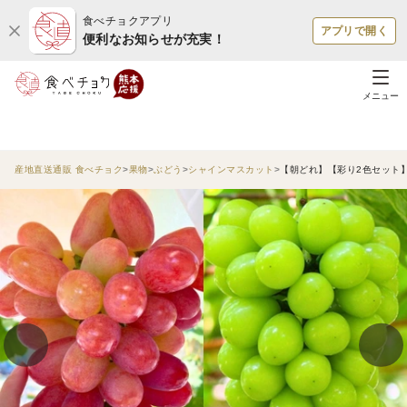
食べチョクアプリ
アプリで開く
便利なお知らせが充実！
メニュー
産地直送通販 食べチョク
果物
ぶどう
シャインマスカット
【朝どれ】【彩り2色セット