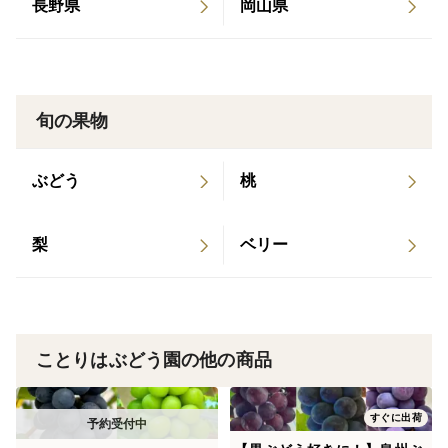
長野県
岡山県
品種▽
シャインマスカット1房＋サニードルチェ1房
旬の果物
◆発送時期◆
ぶどう
桃
8月〜
※当園では、栽培期間中できるだけ農薬の散布を減らし
梨
ベリー
てるため、
(大阪府基準の87％削減)
ぶどうの粒に傷や汚れがある場合がございます。
品質上問題はありませんので、おいしくお召し上がりい
ことりはぶどう園の他の商品
ただけます。
すぐに出荷
※種無しで育てておりますが、稀に種が入ることがござ