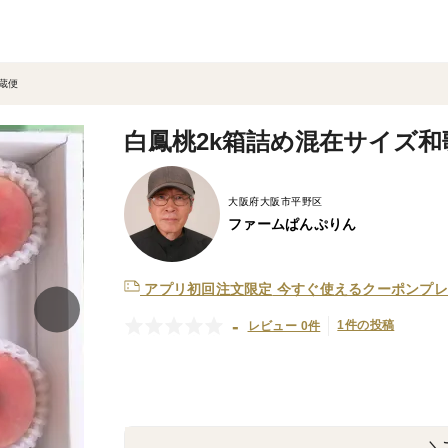
蔵便
白鳳桃2k箱詰め混在サイズ和
大阪府大阪市平野区
ファームぱんぷりん
アプリ初回注文限定
今すぐ使えるクーポンプレ
-
1件の投稿
レビュー 0件
＼