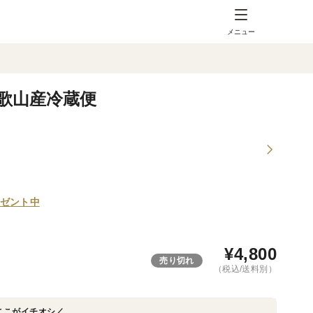
メニュー
歌山産冷蔵便
ゼント中
¥
4,800
売り切れ
（税込/送料別）
ここがイチオシ／