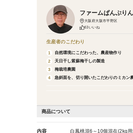
ファームぱんぷり
大阪府大阪市平野区
63いいね
生産者のこだわり
自然環境にこだわった、農産物作り
1
天日干し紫蘇梅干しの製造
2
梅栽培農園
3
急斜面を、切り開いたこだわりのミカン
4
商品について
内容
白鳳桃混6～10個混在(2kg用