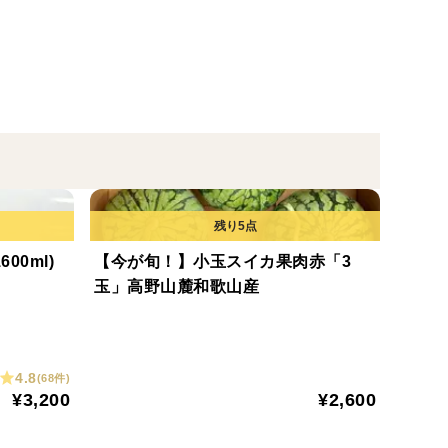
00ml)
【今が旬！】小玉スイカ果肉赤「3
玉」高野山麓和歌山産
4.8
(68件)
¥3,200
¥2,600