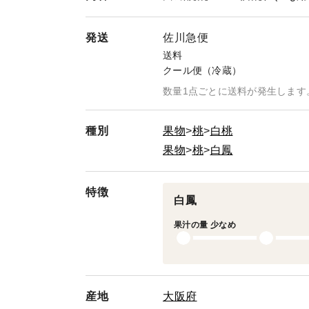
発送
佐川急便
送料
クール便（冷蔵）
数量1点ごとに送料が発生します
種別
果物
桃
白桃
果物
桃
白鳳
特徴
白鳳
果汁の量 少なめ
産地
大阪府