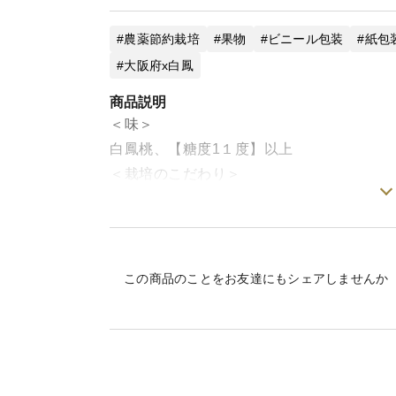
農薬節約栽培
果物
ビニール包装
紙包
大阪府x白鳳
商品説明
＜味＞
白鳳桃、【糖度1１度】以上
＜栽培のこだわり＞
節減対象農薬(節減率30%)有機肥料栽培
が味には問題ありません。
＜産地の特徴＞
紀の川市桃山町で栽培しています。
この商品のことをお友達にもシェアしませんか
＜品種など＞
白鳳桃6～10個、1.8～2.2kg混在サイ
▼【お願い】玉サイズ混在の為、お届けキ
お願いいたします。