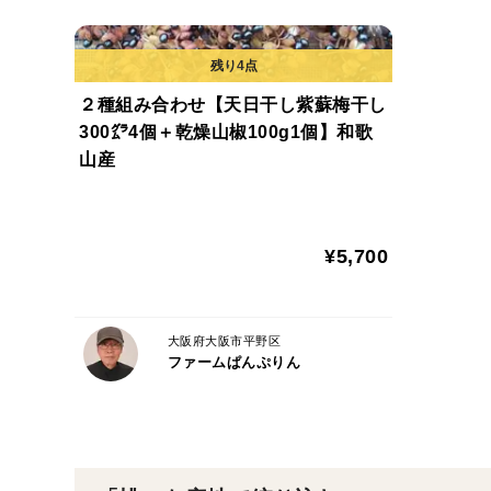
２種組み合わせ【天日干し紫蘇梅干し
300㌘4個＋乾燥山椒100g1個】和歌
山産
¥5,700
大阪府大阪市平野区
ファームぱんぷりん