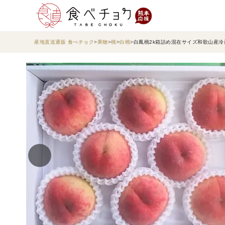
産地直送通販 食べチョク
果物
桃
白桃
白鳳桃2k箱詰め混在サイズ和歌山産冷