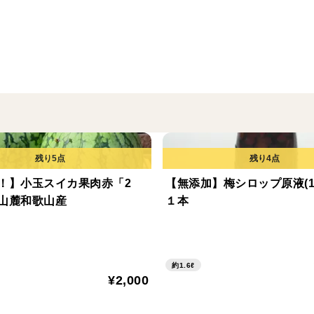
！】小玉スイカ果肉赤「2
【無添加】梅シロップ原液(16
山麓和歌山産
１本
約1.6ℓ
¥2,000