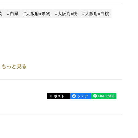
装
白鳳
大阪府x果物
大阪府x桃
大阪府x白桃
もっと見る
農法です。皮汚れや、スリ傷、当たり、黒点が有ります
ポスト
シェア
ズ「2Kｇ用箱詰め」で発送させて頂きます。
ロ数が上下することがあります、ご理解の程、宜しく