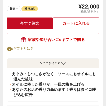
¥
22,000
販売中
残り3点
（税込/送料別）
今すぐ注文
カートに入れる
家族や知り合いにeギフトで贈る
eギフトとは？
＼ここがイチオシ／
えぐみ・しつこさがなく、ソースにもオイルにも
澄んだ後味
オイルに移した香りが、一皿の格を上げる
あなたのお店の香り力高めます！香りは腹ペコ呼
び込む広告