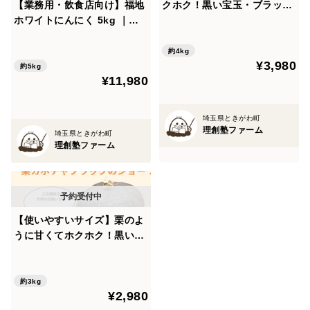
【業務用・飲食店向け】福地
クホク！黒い宝玉・ブラック
ホワイトにんにく 5kg ｜埼
のジョー！栗カボチャ【数量
玉ときがわ産 国産・大容量
限定】1つ４ｋｇ以上の大玉
イタリアン/洋食の香り出しに
を厳選してお届け！
約4kg
¥3,980
約5kg
¥11,980
埼玉県ときがわ町
理創塾ファーム
埼玉県ときがわ町
理創塾ファーム
【使いやすいサイズ】栗のよ
うに甘くてホクホク！黒い宝
玉・ブラックのジョー！栗カ
ボチャ【数量限定】１個3ｋ
ｇ以上の使いやすいサイズを
約3kg
¥2,980
厳選してお届け！