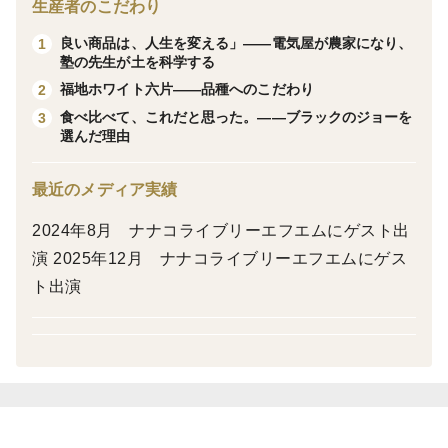
ま、まとめてお届けします。
生産者のこだわり
良い商品は、人生を変える」——電気屋が農家になり、
1
青森と同じ寒地系の品種を、関東で育てました。皮をむ
塾の先生が土を科学する
いた瞬間に立ちのぼる芳醇な香りと、火を入れるほどに
福地ホワイト六片——品種へのこだわり
2
増す甘み。加熱でほどけるホクホクの食感。オイルに移
食べ比べて、これだと思った。——ブラックのジョーを
3
選んだ理由
す香り、ペースト、ローストと、洋食の土台をしっかり
支えます。
最近のメディア実績
2024年8月 ナナコライブリーエフエムにゲスト出
演 2025年12月 ナナコライブリーエフエムにゲス
ト出演