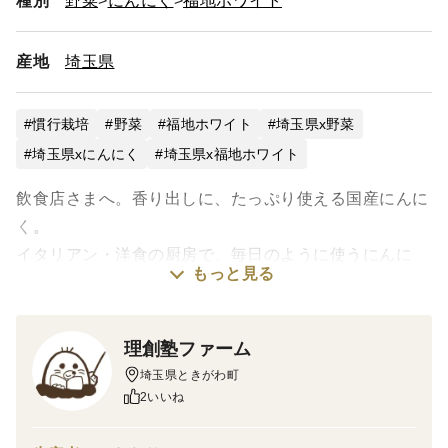
種別
野菜
にんにく
福地ホワイト
産地
埼玉県
慣行栽培
野菜
福地ホワイト
埼玉県x野菜
埼玉県xにんにく
埼玉県x福地ホワイト
飲食店さまへ。香り出しに、たっぷり使える国産にんに
く。
イタリアン・洋食の厨房で、毎日のように使うにんに
もっと見る
く。
だからこそ、香りの良さをあなたのお店の看板に加えて
理創塾ファーム
ください
埼玉県ときがわ町
2いいね
埼玉・ときがわ町産の「福地ホワイト六片」を、玉のま